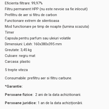
Eficienta filtrare: 99,97%
Filtru permanent HPP (nu este nevoie sa fie inlocuit)
Prefiltru de aer si filtru de carbon
Functionare extrem de silentioasa
Mod functionare pe timp de noapte (lumina scazuta)
Timer
Capsula pentru parfum sau uleiuri volatile
Dimensiuni: Lxlxh: 160x380x395 mm
Greutate: 3,45 kg
Culoare: negru mat
Carcasa: plastic
5 trepte viteza
Consumabile: prefiltru aer si filtru carbune.
*Garantie:
Persoane fizice:
2
ani de la data achizitionarii.
Persoane juridice:
1 an de la data achiziționării.