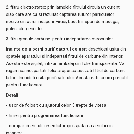
2. filtru electrostatic: prin lamelele filtrului circula un curent
slab care are ca si rezultat captarea tuturor particulelor
nocive din aerul incaperii: virusi, bacetrii, spori de mucegai,
polen, alergeni etc.
3. filru granule carbune: pentru indepartarea mirosurilor
Inainte de a porni purificatorul de aer:
deschideti usita din
spatele aparatului si indepartati filtrul de carbune din interior.
Acesta este sigilat, intr-un ambalaj din folie transparenta. Va
rugam sa indepartati folia si apoi sa asezati filtrul de carbune
la loc. Inchideti usita purificatorului. Acesta este acum pregatit
pentru functionare.
Detalii:
- usor de folosit cu ajutorul celor 5 trepte de viteza
- timer pentru programarea functionarii
- compartiment ulei esential: improspatarea aerului din
incapere