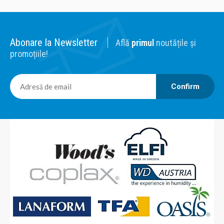
Abonare la Newsletter
Află
primul
noutățile și
promoțiile!
Confirm