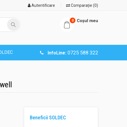
Autentificare
Comparație (0)
Coşul meu
0
SOLDEC
0725 588 322
InfoLine:
well
Beneficii SOLDEC