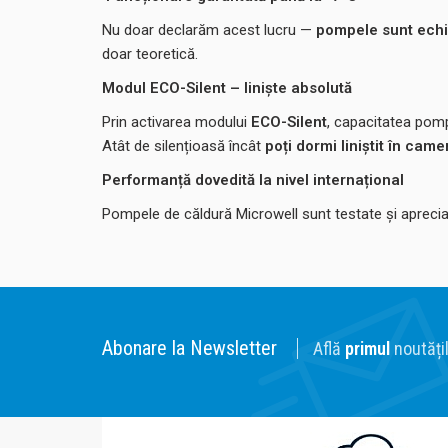
Nu doar declarăm acest lucru —
pompele sunt ech
doar teoretică.
Modul ECO-Silent – liniște absolută
Prin activarea modului
ECO-Silent
, capacitatea pomp
Atât de silențioasă încât
poți dormi liniștit în came
Performanță dovedită la nivel internațional
Pompele de căldură Microwell sunt testate și apreciat
Abonare la Newsletter
Află
primul
noutățil