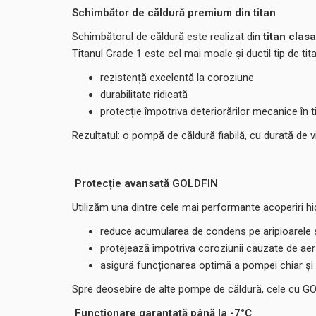
Schimbător de căldură premium din titan
Schimbătorul de căldură este realizat din
titan cla
Titanul Grade 1 este cel mai moale și ductil tip de tita
rezistență excelentă la coroziune
durabilitate ridicată
protecție împotriva deteriorărilor mecanice în t
Rezultatul: o pompă de căldură fiabilă, cu durată de v
Protecție avansată GOLDFIN
Utilizăm una dintre cele mai performante acoperiri hi
reduce acumularea de condens pe aripioarele 
protejează împotriva coroziunii cauzate de aer
asigură funcționarea optimă a pompei chiar și în
Spre deosebire de alte pompe de căldură, cele cu GO
Funcționare garantată până la -7°C