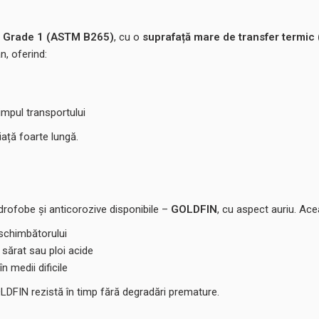
sa Grade 1 (ASTM B265)
, cu o
suprafață mare de transfer termic 
n, oferind:
impul transportului
iață foarte lungă.
drofobe și anticorozive disponibile –
GOLDFIN
, cu aspect auriu. Ace
schimbătorului
 sărat sau ploi acide
 medii dificile
LDFIN rezistă în timp fără degradări premature.