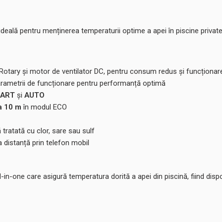
ideală pentru menținerea temperaturii optime a apei în piscine private
otary și motor de ventilator DC, pentru consum redus și funcționare
arametrii de funcționare pentru performanță optimă
ART
și
AUTO
a 10 m
în modul ECO
 tratată cu clor, sare sau sulf
a distanță prin telefon mobil
in-one care asigură temperatura dorită a apei din piscină, fiind dispo