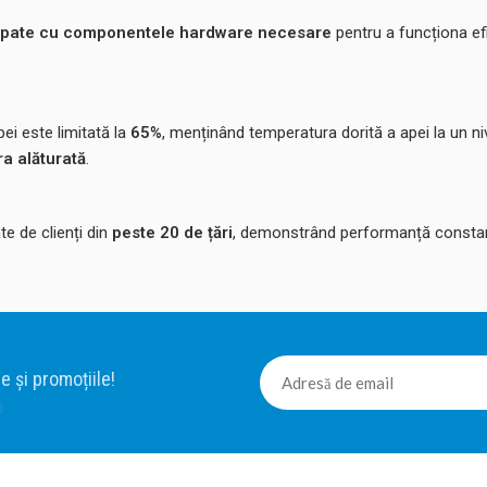
ipate cu componentele hardware necesare
pentru a funcționa ef
ei este limitată la
65%
, menținând temperatura dorită a apei la un n
ra alăturată
.
e de clienți din
peste 20 de țări
, demonstrând performanță constantă, 
e și promoțiile!