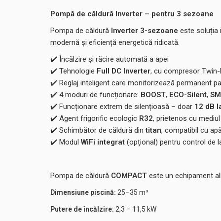
Pompă de căldură Inverter – pentru 3 sezoane
Pompa de căldură
Inverter 3-sezoane
este soluția 
modernă și eficiență energetică ridicată.
✔️
Încălzire și răcire automată a apei
✔️
Tehnologie
Full DC Inverter
, cu compresor Twin-R
✔️
Reglaj inteligent care monitorizează permanent p
✔️
4 moduri de funcționare:
BOOST
,
ECO-Silent
,
SM
✔️
Funcționare extrem de silențioasă – doar
12 dB l
✔️
Agent frigorific ecologic
R32
, prietenos cu mediul
✔️
Schimbător de căldură din
titan
, compatibil cu apă
✔️
Modul
WiFi integrat
(opțional) pentru control de l
Pompa de căldură
COMPACT
este un echipament all-
Dimensiune piscină:
25–35 m³
Putere de încălzire:
2,3 – 11,5 kW