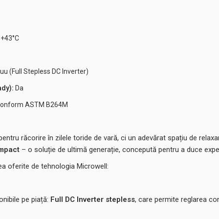
 +43°C
uu (Full Stepless DC Inverter)
ady):
Da
, conform ASTM B264M
pentru răcorire în zilele toride de vară, ci un adevărat spațiu de rela
ompact
– o soluție de ultimă generație, concepută pentru a duce experi
tea oferite de tehnologia Microwell:
nibile pe piață:
Full DC Inverter stepless
, care permite reglarea co