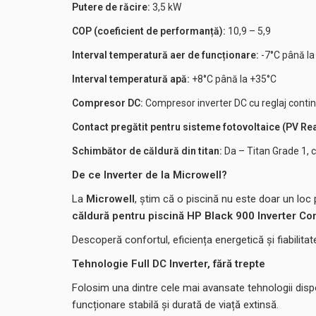
Putere de răcire:
3,5 kW
COP (coeficient de performanță):
10,9 – 5,9
Interval temperatură aer de funcționare:
-7°C până la
Interval temperatură apă:
+8°C până la +35°C
Compresor DC:
Compresor inverter DC cu reglaj contin
Contact pregătit pentru sisteme fotovoltaice (PV Re
Schimbător de căldură din titan:
Da – Titan Grade 1
De ce Inverter de la Microwell?
La
Microwell
, știm că o piscină nu este doar un loc 
căldură pentru piscină HP Black 900 Inverter C
Descoperă confortul, eficiența energetică și fiabilita
Tehnologie Full DC Inverter, fără trepte
Folosim una dintre cele mai avansate tehnologii dispo
funcționare stabilă și durată de viață extinsă.