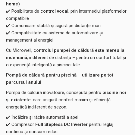
home)
✔️
Posibilitate de
control vocal
, prin intermediul platformelor
compatibile
✔️
Comunicare stabilă și sigură pe distanțe mari
✔️
Compatibilitate cu sisteme de automatizare și
management al energiei
Cu Microwell,
controlul pompei de căldură este mereu la
îndemână
, indiferent de distanță – pentru un confort total și
o experiență inteligentă a piscinei tale.
Pompă de căldură pentru piscină – utilizare pe tot
parcursul anului
Pompă de căldură inovatoare, concepută pentru
piscine noi
și existente
, care asigură confort maxim și eficiență
energetică indiferent de sezon.
✔️
Încălzire și răcire automată a apei
✔️
Compresor
Full Stepless DC Inverter
pentru reglaj
continuu și consum redus