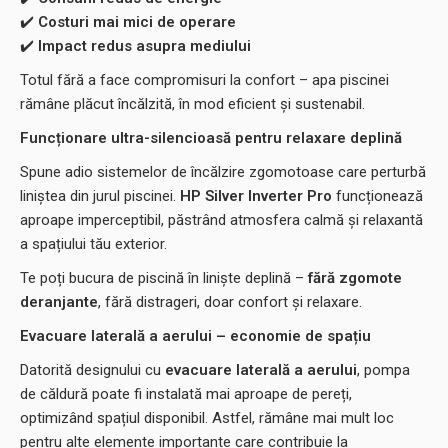
✔️
Costuri mai mici de operare
✔️
Impact redus asupra mediului
Totul fără a face compromisuri la confort – apa piscinei
rămâne plăcut încălzită, în mod eficient și sustenabil.
Funcționare ultra-silencioasă pentru relaxare deplină
Spune adio sistemelor de încălzire zgomotoase care perturbă
liniștea din jurul piscinei.
HP Silver Inverter Pro
funcționează
aproape imperceptibil, păstrând atmosfera calmă și relaxantă
a spațiului tău exterior.
Te poți bucura de piscină în liniște deplină –
fără zgomote
deranjante
, fără distrageri, doar confort și relaxare.
Evacuare laterală a aerului – economie de spațiu
Datorită designului cu
evacuare laterală a aerului
, pompa
de căldură poate fi instalată mai aproape de pereți,
optimizând spațiul disponibil. Astfel, rămâne mai mult loc
pentru alte elemente importante care contribuie la