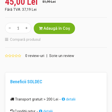
45,00 Lei
51,99 Lei
Fără TVA:
37,19 Lei
Adaugă în Coş
Compară produsul
0 review-uri
|
Scrie un review
Beneficii SOLDEC
Transport gratuit > 200 Lei -
detalii
Conditii retur -
detalii