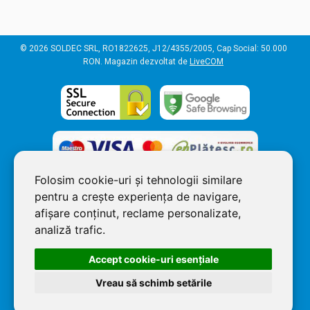
© 2026 SOLDEC SRL, RO1822625, J12/4355/2005, Cap Social: 50.000
RON. Magazin dezvoltat de
LiveCOM
Folosim cookie-uri și tehnologii similare
pentru a crește experiența de navigare,
afișare conținut, reclame personalizate,
analiză trafic.
Accept cookie-uri esenţiale
Vreau să schimb setările