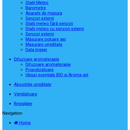
Statii Meteo
Barometre
Aparate de masura
Senzori externi
Stații meteo fără senzori
Stații meteo cu senzori externi
Senzori externi
Masurare poluare aer
Masurare umiditate
Data logger
Difuzoare aromaterapie
Difuzoare aromaterapie
Propolizatoare
Uleiuri esentiale BIO si Aroma gel
Absorbtie umiditate
Ventilatoare
Resigilate
Navigation
Home