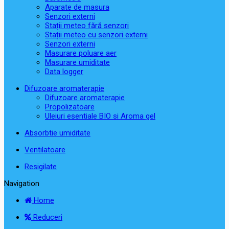
Aparate de masura
Senzori externi
Stații meteo fără senzori
Stații meteo cu senzori externi
Senzori externi
Masurare poluare aer
Masurare umiditate
Data logger
Difuzoare aromaterapie
Difuzoare aromaterapie
Propolizatoare
Uleiuri esentiale BIO si Aroma gel
Absorbtie umiditate
Ventilatoare
Resigilate
Navigation
Home
Reduceri