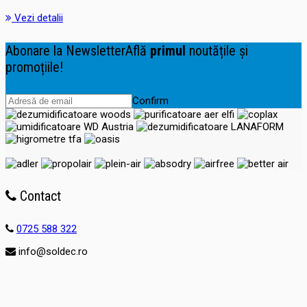
Vezi detalii
Abonare la Newsletter
Află
primul
noutățile și
promoțiile!
Confirm
Contact
0725 588 322
info@soldec.ro