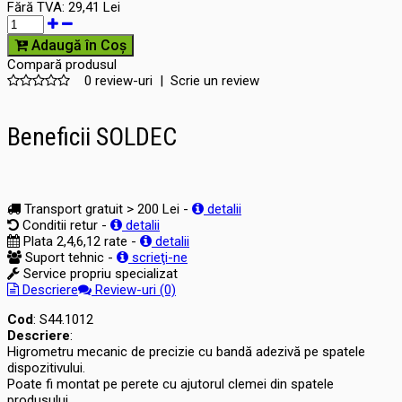
Fără TVA:
29,41 Lei
Adaugă în Coş
Compară produsul
0 review-uri
|
Scrie un review
Beneficii SOLDEC
Transport gratuit > 200 Lei -
detalii
Conditii retur -
detalii
Plata 2,4,6,12 rate -
detalii
Suport tehnic -
scrieţi-ne
Service propriu specializat
Descriere
Review-uri (0)
Cod
: S44.1012
Descriere
:
Higrometru mecanic de precizie cu bandă adezivă pe spatele
dispozitivului.
Poate fi montat pe perete cu ajutorul clemei din spatele
produsului.