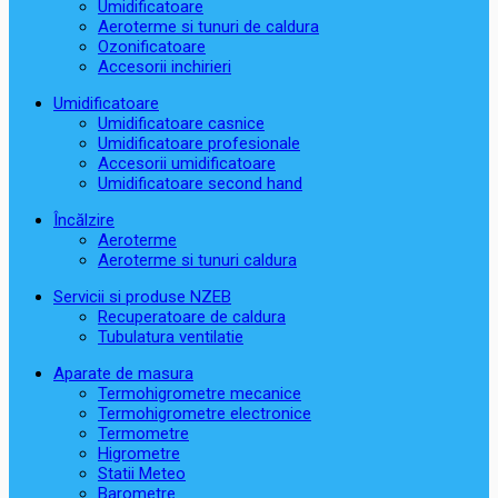
Umidificatoare
Aeroterme si tunuri de caldura
Ozonificatoare
Accesorii inchirieri
Umidificatoare
Umidificatoare casnice
Umidificatoare profesionale
Accesorii umidificatoare
Umidificatoare second hand
Încălzire
Aeroterme
Aeroterme si tunuri caldura
Servicii si produse NZEB
Recuperatoare de caldura
Tubulatura ventilatie
Aparate de masura
Termohigrometre mecanice
Termohigrometre electronice
Termometre
Higrometre
Statii Meteo
Barometre