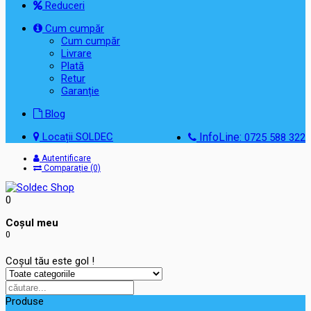
Reduceri
Cum cumpăr
Cum cumpăr
Livrare
Plată
Retur
Garanție
Blog
Locații SOLDEC
InfoLine:
0725 588 322
Autentificare
Comparație (0)
0
Coşul meu
0
Coșul tău este gol !
Produse