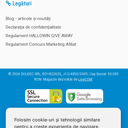
Legături
Blog - articole și noutăți
Declaraţia de confidenţialitate
Regulament HALLOWIN GIVE AWAY
Regulament Concurs Marketing Afiliat
© 2026 SOLDEC SRL, RO1822625, J12/4355/2005, Cap Social: 50.000
RON. Magazin dezvoltat de
LiveCOM
Folosim cookie-uri și tehnologii similare
pentru a crește experiența de navigare,