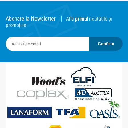
Abonare la Newsletter
Află
primul
noutățile și
promoțiile!
Confirm