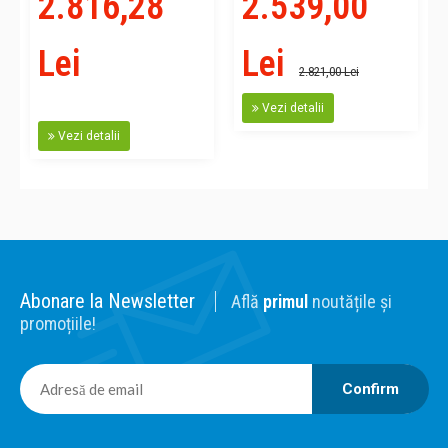
2.816,28
2.539,00
Lei
Lei
2.821,00 Lei
Vezi detalii
Vezi detalii
Abonare la Newsletter
Află
primul
noutățile și
promoțiile!
Confirm