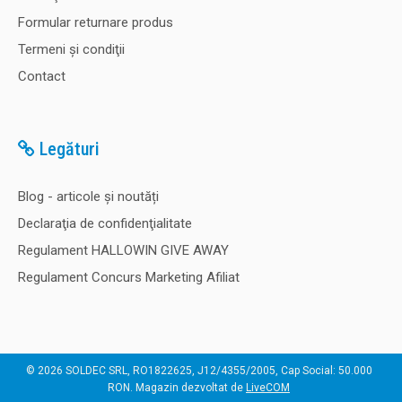
Formular returnare produs
Termeni şi condiţii
Contact
Legături
Blog - articole și noutăți
Declaraţia de confidenţialitate
Regulament HALLOWIN GIVE AWAY
Regulament Concurs Marketing Afiliat
© 2026 SOLDEC SRL, RO1822625, J12/4355/2005, Cap Social: 50.000
RON. Magazin dezvoltat de
LiveCOM