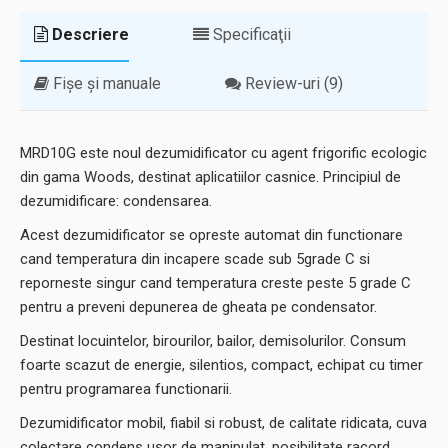
Descriere
Specificaţii
Fișe și manuale
Review-uri (9)
MRD10G este noul dezumidificator cu agent frigorific ecologic
din gama Woods, destinat aplicatiilor casnice. Principiul de
dezumidificare: condensarea.
Acest dezumidificator se opreste automat din functionare
cand temperatura din incapere scade sub 5grade C si
reporneste singur cand temperatura creste peste 5 grade C
pentru a preveni depunerea de gheata pe condensator.
Destinat locuintelor, birourilor, bailor, demisolurilor. Consum
foarte scazut de energie, silentios, compact, echipat cu timer
pentru programarea functionarii.
Dezumidificator mobil, fiabil si robust, de calitate ridicata, cuva
colectare condens usor de manipulat, posibilitate racord