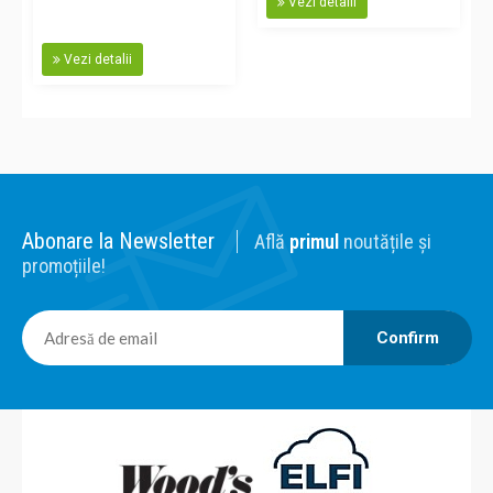
Vezi detalii
Vezi detalii
Abonare la Newsletter
Află
primul
noutățile și
promoțiile!
Confirm