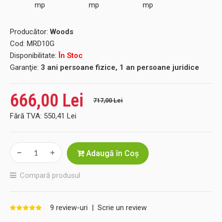
Producător:
Woods
Cod:
MRD10G
Disponibilitate:
În Stoc
Garanţie:
3 ani persoane fizice, 1 an persoane juridice
666,00 Lei
717,00 Lei
Fără TVA:
550,41 Lei
Adaugă în Coş
Compară produsul
9 review-uri
|
Scrie un review