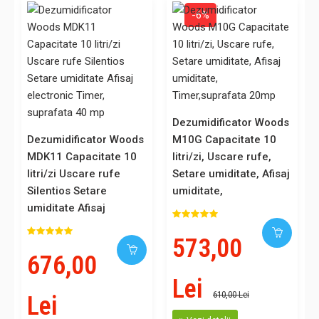
-6%
Dezumidificator Woods
Dezumidificator Woods
M10G Capacitate 10
MDK11 Capacitate 10
litri/zi, Uscare rufe,
litri/zi Uscare rufe
Setare umiditate, Afisaj
Silentios Setare
umiditate,
umiditate Afisaj
Timer,suprafata 20mp
electronic Timer,
573,00
suprafata 40 mp
676,00
Lei
610,00 Lei
Lei