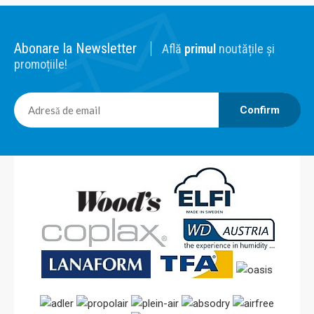
Abonare la Newsletter
Află
primul
noutățile și
promoțiile!
Confirm