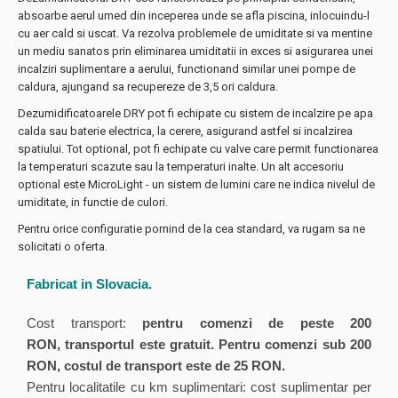
absoarbe aerul umed din inceperea unde se afla piscina, inlocuindu-l
cu aer cald si uscat. Va rezolva problemele de umiditate si va mentine
un mediu sanatos prin eliminarea umiditatii in exces si asigurarea unei
incalziri suplimentare a aerului, functionand similar unei pompe de
caldura, ajungand sa recupereze de 3,5 ori caldura.
Dezumidificatoarele DRY pot fi echipate cu sistem de incalzire pe apa
calda sau baterie electrica, la cerere, asigurand astfel si incalzirea
spatiului. Tot optional, pot fi echipate cu valve care permit functionarea
la temperaturi scazute sau la temperaturi inalte. Un alt accesoriu
optional este MicroLight - un sistem de lumini care ne indica nivelul de
umiditate, in functie de culori.
Pentru orice configuratie pornind de la cea standard, va rugam sa ne
solicitati o oferta.
Fabricat in Slovacia.
Cost transport:
pentru comenzi de peste 200
RON, transportul este gratuit. Pentru comenzi sub 200
RON, costul de transport este de 25 RON.
Pentru localitatile cu km suplimentari: cost suplimentar per