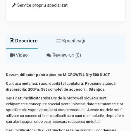
Service propriu specializat
Descriere
Specificaţii
Video
Review-uri (0)
Dezumidificator pentru piscine MICROWELL Dry 500 DUCT
Carcasa metalică, racordabilă la tubulatură. Presiune statocă
disponibilă: 200Pa. Set complet de accesorii. Silențios.
Seria dezumidificatoarelor Dry de la Microwell Slovacia sunt
echipamente concepute special pentru piscine, datorita tratamentelor
specifice ale vaporizatorului si condensatorului. Aceste modele pot fi
utilizate cu succes si in alte aplicatii cum sunt demisolurile, depozitele
sau alte incaperi unde este necesara reducerea umiditatii.
Dezumidificatorul DRY 500 functioneaza pe principiul condensarii,