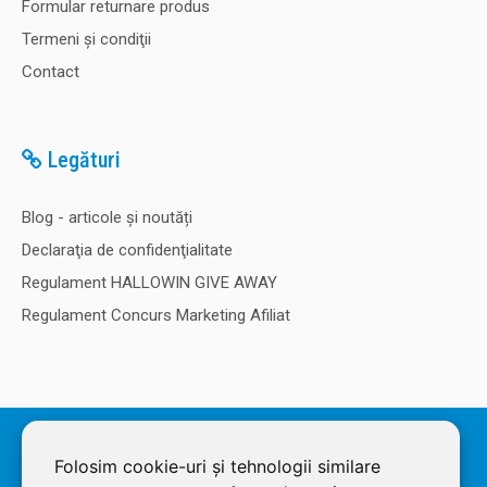
Formular returnare produs
Termeni şi condiţii
Contact
Legături
Blog - articole și noutăți
Declaraţia de confidenţialitate
Regulament HALLOWIN GIVE AWAY
Regulament Concurs Marketing Afiliat
© 2026 SOLDEC SRL, RO1822625, J12/4355/2005, Cap Social: 50.000
RON. Magazin dezvoltat de
LiveCOM
Folosim cookie-uri și tehnologii similare