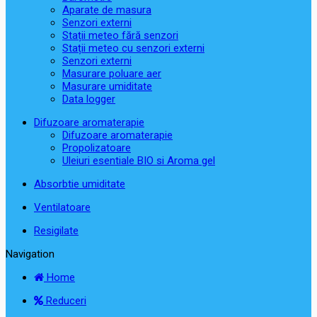
Aparate de masura
Senzori externi
Stații meteo fără senzori
Stații meteo cu senzori externi
Senzori externi
Masurare poluare aer
Masurare umiditate
Data logger
Difuzoare aromaterapie
Difuzoare aromaterapie
Propolizatoare
Uleiuri esentiale BIO si Aroma gel
Absorbtie umiditate
Ventilatoare
Resigilate
Navigation
Home
Reduceri