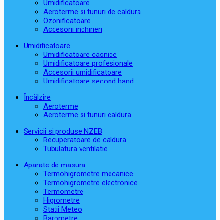
Umidificatoare
Aeroterme si tunuri de caldura
Ozonificatoare
Accesorii inchirieri
Umidificatoare
Umidificatoare casnice
Umidificatoare profesionale
Accesorii umidificatoare
Umidificatoare second hand
Încălzire
Aeroterme
Aeroterme si tunuri caldura
Servicii si produse NZEB
Recuperatoare de caldura
Tubulatura ventilatie
Aparate de masura
Termohigrometre mecanice
Termohigrometre electronice
Termometre
Higrometre
Statii Meteo
Barometre