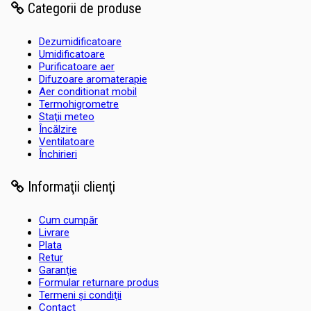
Categorii de produse
Dezumidificatoare
Umidificatoare
Purificatoare aer
Difuzoare aromaterapie
Aer conditionat mobil
Termohigrometre
Staţii meteo
Încălzire
Ventilatoare
Închirieri
Informaţii clienţi
Cum cumpăr
Livrare
Plata
Retur
Garanţie
Formular returnare produs
Termeni şi condiţii
Contact