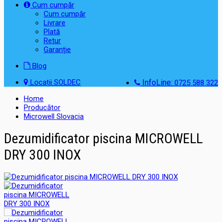
Cum cumpăr
Cum cumpăr
Livrare
Plată
Retur
Garanție
Blog
Locații SOLDEC
InfoLine:
0725 588 322
Home
Producător
Microwell Slovacia
Dezumidificator piscina MICROWELL
DRY 300 INOX