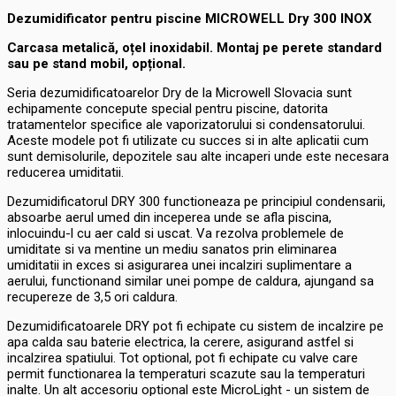
Dezumidificator pentru piscine MICROWELL Dry 300 INOX
Carcasa metalică, oțel inoxidabil. Montaj pe perete standard
sau pe stand mobil, opțional.
Seria dezumidificatoarelor Dry de la Microwell Slovacia sunt
echipamente concepute special pentru piscine, datorita
tratamentelor specifice ale vaporizatorului si condensatorului.
Aceste modele pot fi utilizate cu succes si in alte aplicatii cum
sunt demisolurile, depozitele sau alte incaperi unde este necesara
reducerea umiditatii.
Dezumidificatorul DRY 300 functioneaza pe principiul condensarii,
absoarbe aerul umed din inceperea unde se afla piscina,
inlocuindu-l cu aer cald si uscat. Va rezolva problemele de
umiditate si va mentine un mediu sanatos prin eliminarea
umiditatii in exces si asigurarea unei incalziri suplimentare a
aerului, functionand similar unei pompe de caldura, ajungand sa
recupereze de 3,5 ori caldura.
Dezumidificatoarele DRY pot fi echipate cu sistem de incalzire pe
apa calda sau baterie electrica, la cerere, asigurand astfel si
incalzirea spatiului. Tot optional, pot fi echipate cu valve care
permit functionarea la temperaturi scazute sau la temperaturi
inalte. Un alt accesoriu optional este MicroLight - un sistem de