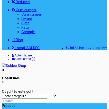
Reduceri
Cum cumpăr
Cum cumpăr
Livrare
Plată
Retur
Garanție
Blog
Locații SOLDEC
InfoLine:
0725 588 322
Autentificare
Comparație (0)
0
Coşul meu
0
Coșul tău este gol !
Produse