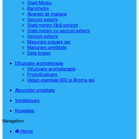
Statii Meteo
Barometre
Aparate de masura
Senzori externi
Stații meteo fără senzori
Stații meteo cu senzori externi
Senzori externi
Masurare poluare aer
Masurare umiditate
Data logger
Difuzoare aromaterapie
Difuzoare aromaterapie
Propolizatoare
Uleiuri esentiale BIO si Aroma gel
Absorbtie umiditate
Ventilatoare
Resigilate
Navigation
Home