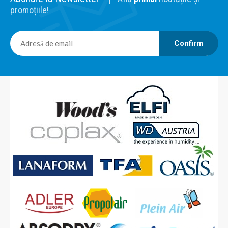
promoțiile!
Confirm