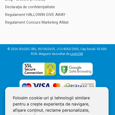
Declaraţia de confidenţialitate
Regulament HALLOWIN GIVE AWAY
Regulament Concurs Marketing Afiliat
© 2026 SOLDEC SRL, RO1822625, J12/4355/2005, Cap Social: 50.000
RON. Magazin dezvoltat de
LiveCOM
Folosim cookie-uri și tehnologii similare
pentru a crește experiența de navigare,
afișare conținut, reclame personalizate,