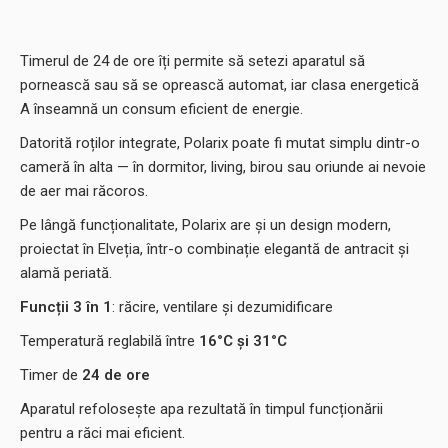
Timerul de 24 de ore îți permite să setezi aparatul să
pornească sau să se oprească automat, iar clasa energetică
A înseamnă un consum eficient de energie.
Datorită roților integrate, Polarix poate fi mutat simplu dintr-o
cameră în alta — în dormitor, living, birou sau oriunde ai nevoie
de aer mai răcoros.
Pe lângă funcționalitate, Polarix are și un design modern,
proiectat în Elveția, într-o combinație elegantă de antracit și
alamă periată.
Funcții
3 în 1
: răcire, ventilare și dezumidificare
Temperatură reglabilă între
16°C și 31°C
Timer de
24 de ore
Aparatul refolosește apa rezultată în timpul funcționării
pentru a răci mai eficient.