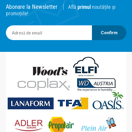
Abonare la Newsletter
Află
primul
noutățile și
promoțiile!
Confirm