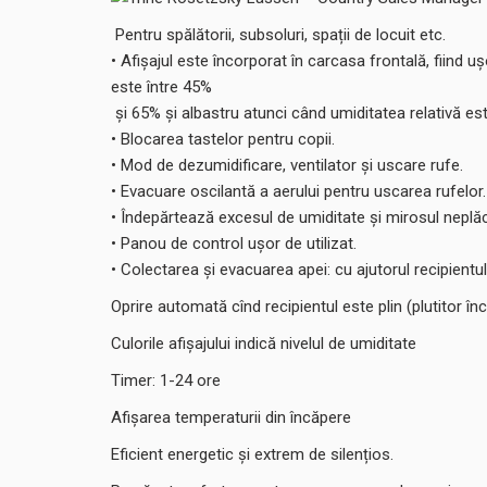
Pentru spălătorii, subsoluri, spații de locuit etc.
• Afișajul este încorporat în carcasa frontală, fiind 
este între 45%
și 65% și albastru atunci când umiditatea relativă es
• Blocarea tastelor pentru copii.
• Mod de dezumidificare, ventilator și uscare rufe.
• Evacuare oscilantă a aerului pentru uscarea rufelor.
• Îndepărtează excesul de umiditate și mirosul neplăc
• Panou de control ușor de utilizat.
• Colectarea și evacuarea apei: cu ajutorul recipient
Oprire automată cînd recipientul este plin (plutitor în
Culorile afișajului indică nivelul de umiditate
Timer: 1-24 ore
Afișarea temperaturii din încăpere
Eficient energetic și extrem de silențios.