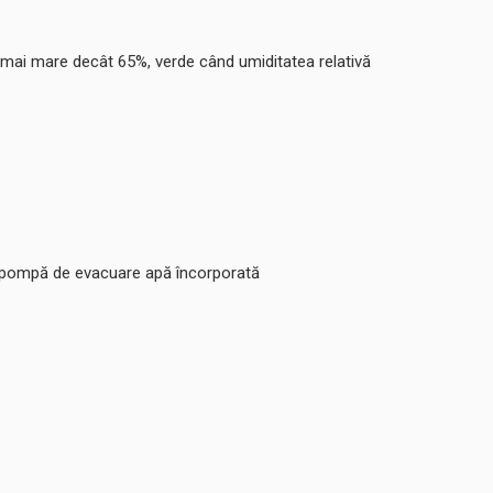
ste mai mare decât 65%, verde când umiditatea relativă
sau pompă de evacuare apă încorporată