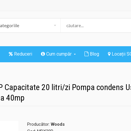
Reduceri
Cum cumpăr
Blog
Locații 
Capacitate 20 litri/zi Pompa condens Us
ata 40mp
Producător:
Woods