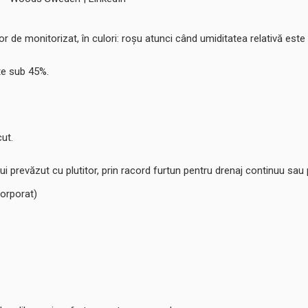
ușor de monitorizat, în culori: roșu atunci când umiditatea relativă e
te sub 45%.
ut.
ului prevăzut cu plutitor, prin racord furtun pentru drenaj continuu 
corporat)