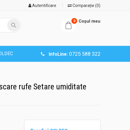
Autentificare
Comparație (0)
Coşul meu
0
SOLDEC
0725 588 322
InfoLine:
care rufe Setare umiditate