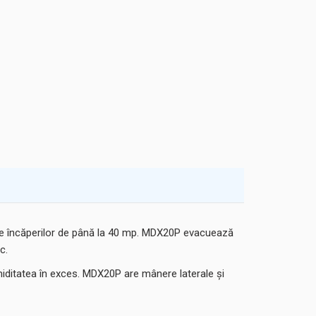
te încăperilor de până la 40 mp. MDX20P evacuează
c.
umiditatea în exces. MDX20P are mânere laterale și