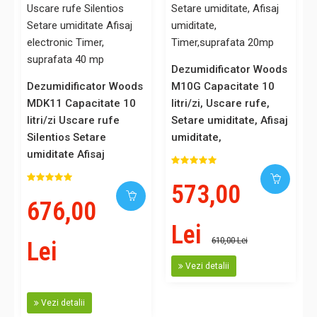
Dezumidificator Woods
Dezumidificator Woods
M10G Capacitate 10
MDK11 Capacitate 10
litri/zi, Uscare rufe,
litri/zi Uscare rufe
Setare umiditate, Afisaj
Silentios Setare
umiditate,
umiditate Afisaj
Timer,suprafata 20mp
electronic Timer,
573,00
suprafata 40 mp
676,00
Lei
610,00 Lei
Lei
Vezi detalii
Vezi detalii