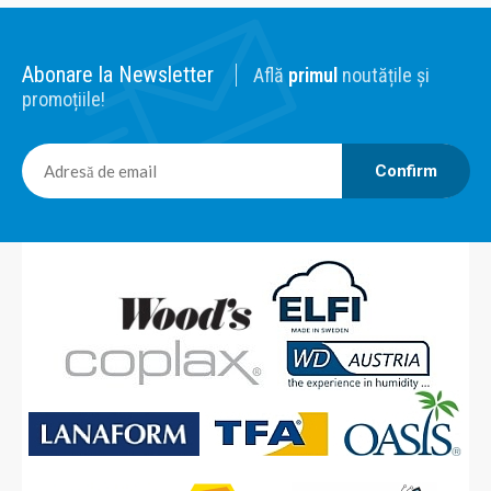
Abonare la Newsletter
Află
primul
noutățile și
promoțiile!
Confirm