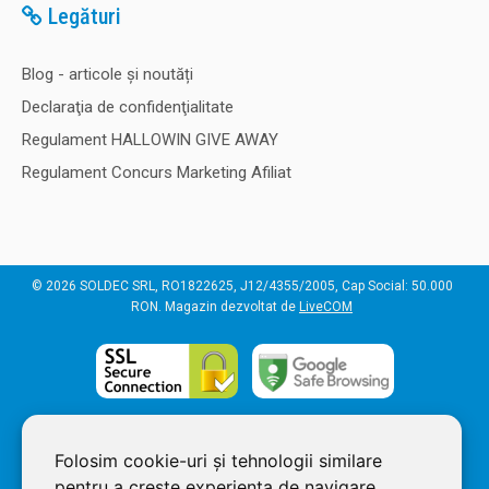
Legături
Blog - articole și noutăți
Declaraţia de confidenţialitate
Regulament HALLOWIN GIVE AWAY
Regulament Concurs Marketing Afiliat
© 2026 SOLDEC SRL, RO1822625, J12/4355/2005, Cap Social: 50.000
RON. Magazin dezvoltat de
LiveCOM
Folosim cookie-uri și tehnologii similare
pentru a crește experiența de navigare,