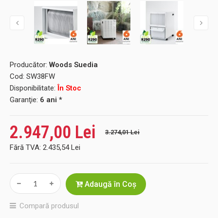
Producător:
Woods Suedia
Cod:
SW38FW
Disponibilitate:
În Stoc
Garanţie:
6 ani *
2.947,00 Lei
3.274,01 Lei
Fără TVA:
2.435,54 Lei
Adaugă în Coş
Compară produsul