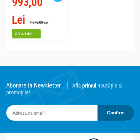
993,00
Lei
1.070,00 Lei
Vezi detalii
Abonare la Newsletter
Află
primul
noutățile și
promoțiile!
Confirm