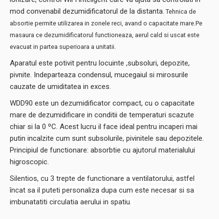
mod convenabil dezumidificatorul de la distanta.
Tehnica de
absortie permite utilizarea in zonele reci, avand o capacitate mare.Pe
masaura ce dezumidificatorul functioneaza, aerul cald si uscat este
.
evacuat in partea superioara a unitatii
Aparatul este potivit pentru locuinte ,subsoluri, depozite,
pivnite. Indeparteaza condensul, mucegaiul si mirosurile
cauzate de umiditatea in exces.
WDD90 este un dezumidificator compact, cu o capacitate
mare de dezumidificare in conditii de temperaturi scazute
chiar si la 0 ºC. Acest lucru il face ideal pentru incaperi mai
putin incalzite cum sunt subsolurile, pivinitele sau depozitele.
Principiul de functionare: absorbtie cu ajutorul materialului
higroscopic.
Silentios, cu 3 trepte de functionare a ventilatorului, astfel
încat sa il puteti personaliza dupa cum este necesar si sa
imbunatatiti circulatia aerului in spatiu.