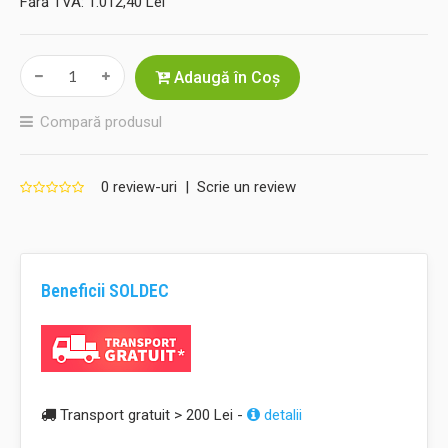
Fără TVA:
1.012,40 Lei
Adaugă în Coş
Compară produsul
0 review-uri
|
Scrie un review
Beneficii SOLDEC
Transport gratuit > 200 Lei -
detalii