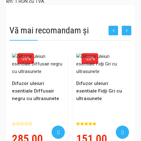
km: 1 RON cu TVA.
Vă mai recomandam și
-20%
-22%
Difuzor uleiuri
Difuzor uleiuri
esentiale Diffusair
esentiale Fidji Gri cu
negru cu ultrasunete
ultrasunete
285,00
151,00