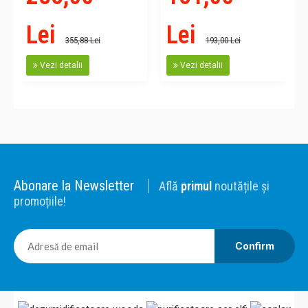
Lei
Lei
355,88 Lei
193,00 Lei
Vezi detalii
Vezi detalii
Abonare la Newsletter
Află
primul
noutățile și
promoțiile!
Confirm