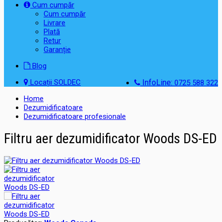
Cum cumpăr
Cum cumpăr
Livrare
Plată
Retur
Garanție
Blog
Locații SOLDEC
InfoLine:
0725 588 322
Home
Dezumidificatoare
Dezumidificatoare profesionale
Filtru aer dezumidificator Woods DS-ED