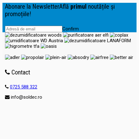
Abonare la Newsletter
Află
primul
noutățile și
promoțiile!
Confirm
Contact
0725 588 322
info@soldec.ro