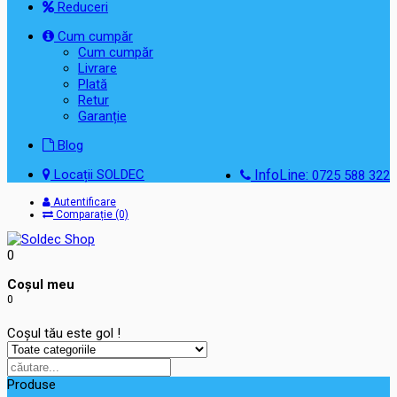
Reduceri
Cum cumpăr
Cum cumpăr
Livrare
Plată
Retur
Garanție
Blog
Locații SOLDEC
InfoLine:
0725 588 322
Autentificare
Comparație (0)
0
Coşul meu
0
Coșul tău este gol !
Produse