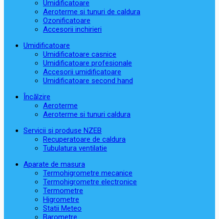
Umidificatoare
Aeroterme si tunuri de caldura
Ozonificatoare
Accesorii inchirieri
Umidificatoare
Umidificatoare casnice
Umidificatoare profesionale
Accesorii umidificatoare
Umidificatoare second hand
Încălzire
Aeroterme
Aeroterme si tunuri caldura
Servicii si produse NZEB
Recuperatoare de caldura
Tubulatura ventilatie
Aparate de masura
Termohigrometre mecanice
Termohigrometre electronice
Termometre
Higrometre
Statii Meteo
Barometre