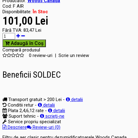
Producător:
Woods Canada
Cod:
F AIR
Disponibilitate:
În Stoc
101,00 Lei
Fără TVA:
83,47 Lei
Adaugă în Coş
Compară produsul
0 review-uri
|
Scrie un review
Beneficii SOLDEC
Transport gratuit > 200 Lei -
detalii
Conditii retur -
detalii
Plata 2,4,6,12 rate -
detalii
Suport tehnic -
scrieţi-ne
Service propriu specializat
Descriere
Review-uri (0)
Filtru de aer clasic pentru dezumidificatoarele Woods Canada.