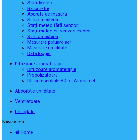
Statii Meteo
Barometre
Aparate de masura
Senzori externi
Stații meteo fără senzori
Stații meteo cu senzori externi
Senzori externi
Masurare poluare aer
Masurare umiditate
Data logger
Difuzoare aromaterapie
Difuzoare aromaterapie
Propolizatoare
Uleiuri esentiale BIO si Aroma gel
Absorbtie umiditate
Ventilatoare
Resigilate
Navigation
Home