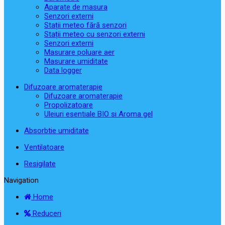
Aparate de masura
Senzori externi
Stații meteo fără senzori
Stații meteo cu senzori externi
Senzori externi
Masurare poluare aer
Masurare umiditate
Data logger
Difuzoare aromaterapie
Difuzoare aromaterapie
Propolizatoare
Uleiuri esentiale BIO si Aroma gel
Absorbtie umiditate
Ventilatoare
Resigilate
Navigation
Home
Reduceri