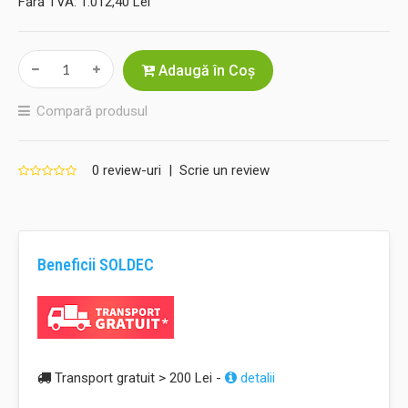
Fără TVA:
1.012,40 Lei
Adaugă în Coş
Compară produsul
0 review-uri
|
Scrie un review
Beneficii SOLDEC
Transport gratuit > 200 Lei -
detalii