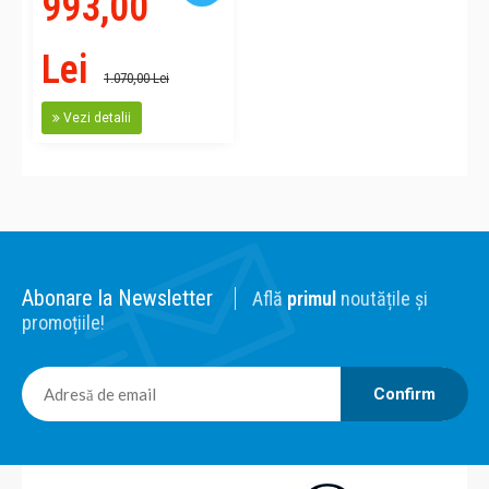
993,00
Lei
1.070,00 Lei
Vezi detalii
Abonare la Newsletter
Află
primul
noutățile și
promoțiile!
Confirm