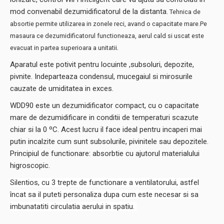
mod convenabil dezumidificatorul de la distanta.
Tehnica de
absortie permite utilizarea in zonele reci, avand o capacitate mare.Pe
masaura ce dezumidificatorul functioneaza, aerul cald si uscat este
.
evacuat in partea superioara a unitatii
Aparatul este potivit pentru locuinte ,subsoluri, depozite,
pivnite. Indeparteaza condensul, mucegaiul si mirosurile
cauzate de umiditatea in exces.
WDD90 este un dezumidificator compact, cu o capacitate
mare de dezumidificare in conditii de temperaturi scazute
chiar si la 0 ºC. Acest lucru il face ideal pentru incaperi mai
putin incalzite cum sunt subsolurile, pivinitele sau depozitele.
Principiul de functionare: absorbtie cu ajutorul materialului
higroscopic.
Silentios, cu 3 trepte de functionare a ventilatorului, astfel
încat sa il puteti personaliza dupa cum este necesar si sa
imbunatatiti circulatia aerului in spatiu.