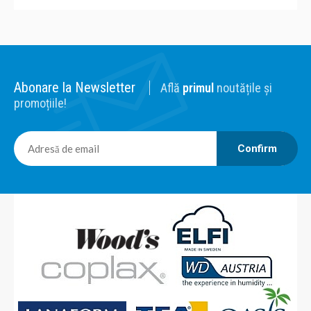
Abonare la Newsletter
Află
primul
noutățile și
promoțiile!
Confirm