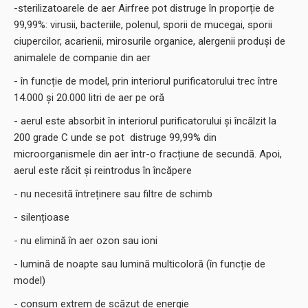
-sterilizatoarele de aer Airfree pot distruge în proporție de
99,99%: virusii, bacteriile, polenul, sporii de mucegai, sporii
ciupercilor, acarienii, mirosurile organice, alergenii produși de
animalele de companie din aer
- în funcție de model, prin interiorul purificatorului trec între
14.000 și 20.000 litri de aer pe oră
- aerul este absorbit în interiorul purificatorului și încălzit la
200 grade C unde se pot distruge 99,99% din
microorganismele din aer într-o fracțiune de secundă. Apoi,
aerul este răcit și reintrodus în încăpere
- nu necesită întreținere sau filtre de schimb
- silențioase
- nu elimină în aer ozon sau ioni
- lumină de noapte sau lumină multicoloră (în funcție de
model)
- consum extrem de scăzut de energie