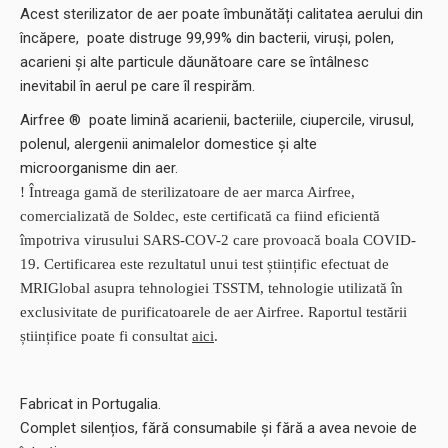
Acest sterilizator de aer poate îmbunătăți calitatea aerului din
încăpere, poate distruge 99,99% din bacterii, viruși, polen,
acarieni și alte particule dăunătoare care se întâlnesc
inevitabil în aerul pe care îl respirăm.
Airfree ® poate limină acarienii, bacteriile, ciupercile, virusul,
polenul, alergenii animalelor domestice și alte
microorganisme din aer.
! Întreaga gamă de sterilizatoare de aer marca Airfree,
comercializată de Soldec, este certificată ca fiind eficientă
împotriva virusului SARS-COV-2 care provoacă boala COVID-
19. Certificarea este rezultatul unui test științific efectuat de
MRIGlobal asupra tehnologiei TSSTM, tehnologie utilizată în
exclusivitate de purificatoarele de aer Airfree. Raportul testării
științifice poate fi consultat
aici
.
Fabricat in Portugalia.
Complet silențios, fără consumabile și fără a avea nevoie de