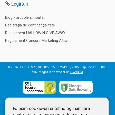
Legături
Blog - articole și noutăți
Declaraţia de confidenţialitate
Regulament HALLOWIN GIVE AWAY
Regulament Concurs Marketing Afiliat
© 2026 SOLDEC SRL, RO1822625, J12/4355/2005, Cap Social: 50.000
RON. Magazin dezvoltat de
LiveCOM
Folosim cookie-uri și tehnologii similare
pentru a crește experiența de navigare,