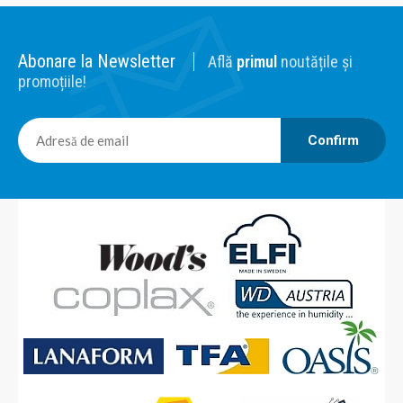
Abonare la Newsletter
Află
primul
noutățile și
promoțiile!
Confirm