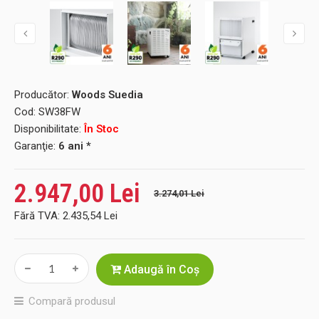
Producător:
Woods Suedia
Cod:
SW38FW
Disponibilitate:
În Stoc
Garanţie:
6 ani *
2.947,00 Lei
3.274,01 Lei
Fără TVA:
2.435,54 Lei
Adaugă în Coş
Compară produsul