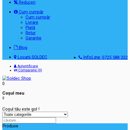
Reduceri
Cum cumpăr
Cum cumpăr
Livrare
Plată
Retur
Garanție
Blog
Locații SOLDEC
InfoLine:
0725 588 322
Autentificare
Comparație (0)
0
Coşul meu
0
Coșul tău este gol !
Produse