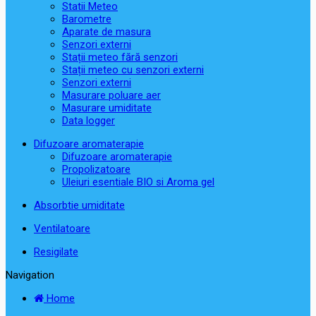
Statii Meteo
Barometre
Aparate de masura
Senzori externi
Stații meteo fără senzori
Stații meteo cu senzori externi
Senzori externi
Masurare poluare aer
Masurare umiditate
Data logger
Difuzoare aromaterapie
Difuzoare aromaterapie
Propolizatoare
Uleiuri esentiale BIO si Aroma gel
Absorbtie umiditate
Ventilatoare
Resigilate
Navigation
Home