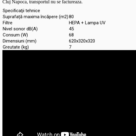
Cluj Napoca, transportul nu se factureaza.
Specificaţii tehnice
Suprafață maxima încăpere (m2)
80
Filtre
HEPA + Lampa UV
Nivel sonor dB(A)
45
Consum (W)
68
Dimensiuni (mm)
620x320x320
Greutate (kg)
7