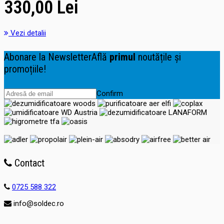
330,00 Lei
Vezi detalii
Abonare la Newsletter
Află
primul
noutățile și
promoțiile!
Confirm
Contact
0725 588 322
info@soldec.ro