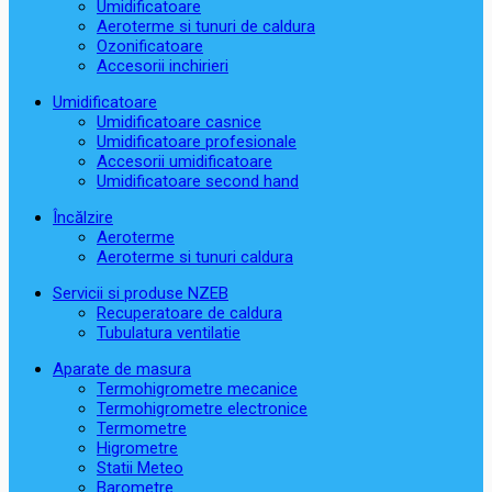
Umidificatoare
Aeroterme si tunuri de caldura
Ozonificatoare
Accesorii inchirieri
Umidificatoare
Umidificatoare casnice
Umidificatoare profesionale
Accesorii umidificatoare
Umidificatoare second hand
Încălzire
Aeroterme
Aeroterme si tunuri caldura
Servicii si produse NZEB
Recuperatoare de caldura
Tubulatura ventilatie
Aparate de masura
Termohigrometre mecanice
Termohigrometre electronice
Termometre
Higrometre
Statii Meteo
Barometre