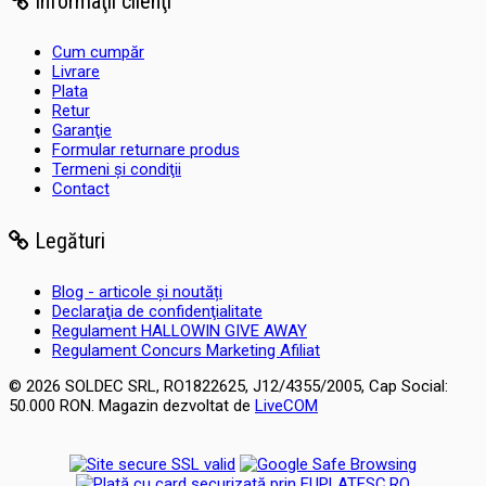
Informaţii clienţi
Cum cumpăr
Livrare
Plata
Retur
Garanţie
Formular returnare produs
Termeni şi condiţii
Contact
Legături
Blog - articole și noutăți
Declaraţia de confidenţialitate
Regulament HALLOWIN GIVE AWAY
Regulament Concurs Marketing Afiliat
© 2026 SOLDEC SRL, RO1822625, J12/4355/2005, Cap Social:
50.000 RON. Magazin dezvoltat de
LiveCOM