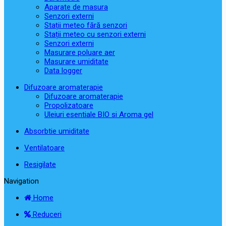
Aparate de masura
Senzori externi
Stații meteo fără senzori
Stații meteo cu senzori externi
Senzori externi
Masurare poluare aer
Masurare umiditate
Data logger
Difuzoare aromaterapie
Difuzoare aromaterapie
Propolizatoare
Uleiuri esentiale BIO si Aroma gel
Absorbtie umiditate
Ventilatoare
Resigilate
Navigation
Home
Reduceri