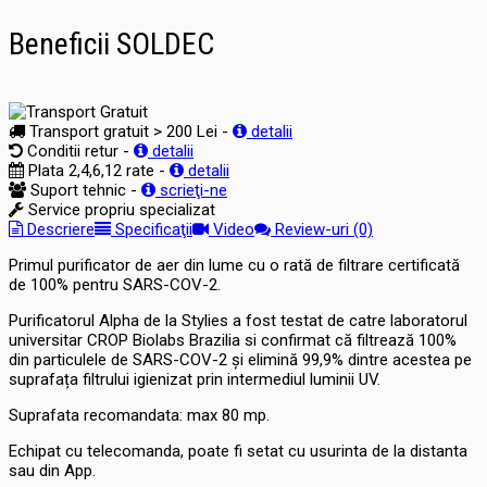
Beneficii SOLDEC
Transport gratuit > 200 Lei -
detalii
Conditii retur -
detalii
Plata 2,4,6,12 rate -
detalii
Suport tehnic -
scrieţi-ne
Service propriu specializat
Descriere
Specificaţii
Video
Review-uri (0)
Primul purificator de aer din lume cu o rată de filtrare certificată
de 100% pentru SARS-COV-2.
Purificatorul Alpha de la Stylies a fost testat de catre laboratorul
universitar CROP Biolabs Brazilia si confirmat că filtrează 100%
din particulele de SARS-COV-2 și elimină 99,9% dintre acestea pe
suprafața filtrului igienizat prin intermediul luminii UV.
Suprafata recomandata: max 80 mp.
Echipat cu telecomanda, poate fi setat cu usurinta de la distanta
sau din App.