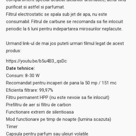
purificat si astfel si parfumat.
Filtrul electrostatic se spala sub jet de apa, nu este
consumabil. Filtrul de carbune se recomanda sa fie inlocuit
periodic la 6 luni pentru indepartarea mirosurilor neplacute.
Urmand link-ul de mai jos puteti urmari filmul legat de acest
produs:
https://youtu.be/b5u4B3_qsDc
Date tehnice:
Consum: 8-30 W
Recomandat pentru incaperi de pana la 50 mp / 151 mc
Eficienta filtrare: 99,97%
Filtru permanent HPP (nu este nevoie sa fie inlocuit)
Prefiltru de aer si filtru de carbon
Functionare extrem de silentioasa
Mod functionare pe timp de noapte (lumina scazuta)
Timer
Capsula pentru parfum sau uleiuri volatile