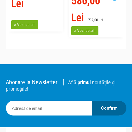
586,00
Lei
Lei
732,00 Lei
Vezi detalii
Vezi detalii
Abonare la Newsletter
Află
primul
noutățile și
promoțiile!
Confirm