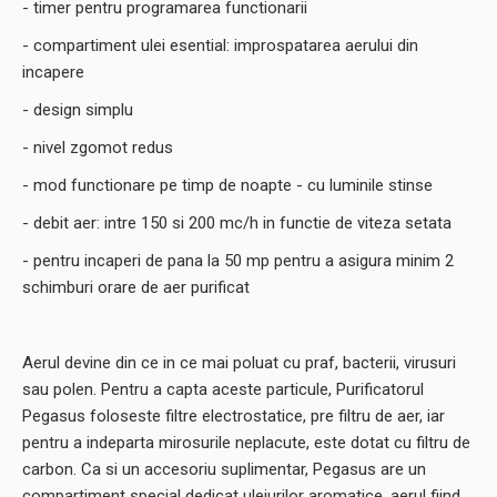
- timer pentru programarea functionarii
- compartiment ulei esential: improspatarea aerului din
incapere
- design simplu
- nivel zgomot redus
- mod functionare pe timp de noapte - cu luminile stinse
- debit aer: intre 150 si 200 mc/h in functie de viteza setata
- pentru incaperi de pana la 50 mp pentru a asigura minim 2
schimburi orare de aer purificat
Aerul devine din ce in ce mai poluat cu praf, bacterii, virusuri
sau polen. Pentru a capta aceste particule, Purificatorul
Pegasus foloseste filtre electrostatice, pre filtru de aer, iar
pentru a indeparta mirosurile neplacute, este dotat cu filtru de
carbon. Ca si un accesoriu suplimentar, Pegasus are un
compartiment special dedicat uleiurilor aromatice, aerul fiind