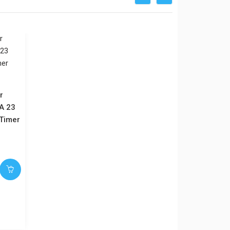
r
A 23
r Timer