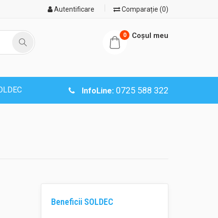
Autentificare
Comparație (0)
Coşul meu
0
SOLDEC
0725 588 322
InfoLine:
Beneficii SOLDEC