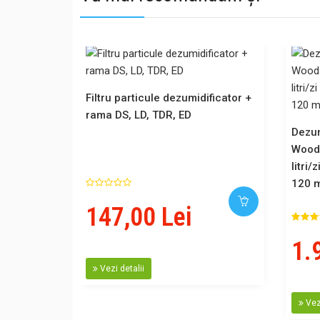
Filtru particule dezumidificator +
rama DS, LD, TDR, ED
Dezum
Woods
litri/
120 
147,00 Lei
1.
Vezi detalii
Vezi