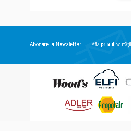
Abonare la Newsletter
Află
primul
noutățil