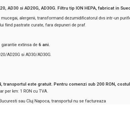
20, AD30 si AD20G, AD30G. Filtru tip ION HEPA, fabricat in Sued
de mucegai, alergenii, transformand dezumidificatorul dvs intr-un purif
i fiind pastrate curate, fara depuneri de praf.
o garantie extinsa de
6 ani.
 AD20/AD20G si AD30/AD30G.
 transportul este gratuit. Pentru comenzi sub 200 RON, costul
ntar per km: 1 RON cu TVA.
 Bucuresti sau Cluj Napoca, transportul nu se factureaza