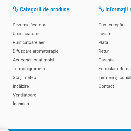
Categorii de produse
Informaţii c
Dezumidificatoare
Cum cumpăr
Umidificatoare
Livrare
Purificatoare aer
Plata
Difuzoare aromaterapie
Retur
Aer conditionat mobil
Garanţie
Termohigrometre
Formular returna
Staţii meteo
Termeni şi condiţ
Încălzire
Contact
Ventilatoare
Închirieri