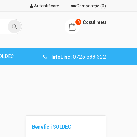
Autentificare
Comparație (0)
Coşul meu
0
SOLDEC
0725 588 322
InfoLine:
Beneficii SOLDEC