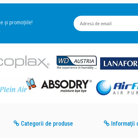
e și promoțiile!
Categorii de produse
Informaţii c