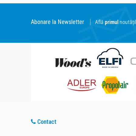
Abonare la Newsletter
Află
primul
noutățil
Contact