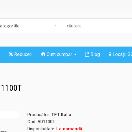
Reduceri
Cum cumpăr
Blog
Locații 
AD1100T
Producător:
TFT Italia
Cod:
AD1100T
Disponibilitate:
La comandă