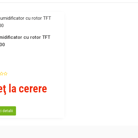
idificator cu rotor TFT
00
eţ la cerere
 detalii