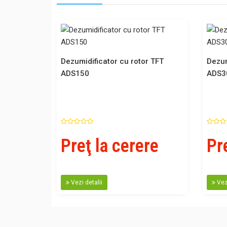
Dezumidificator cu rotor TFT
Dezum
ADS150
ADS3
Preţ la cerere
Pr
Vezi detalii
Vezi