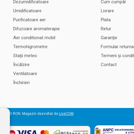
Dezumidificatoare
Cum cumpăr
Umidificatoare
Livrare
Purificatoare aer
Plata
Difuzoare aromaterapie
Retur
Aer conditionat mobil
Garanţie
Termohigrometre
Formular returna
Staţii meteo
Termeni şi condiţ
Încălzire
Contact
Ventilatoare
Închirieri
 50.000 RON. Magazin dezvoltat de
LiveCOM