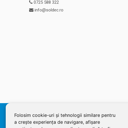
0725 588 322
info@soldec.ro
© 2026 SOLDEC SRL, RO1822625, J12/4355/2005, Cap Social:
Folosim cookie-uri și tehnologii similare pentru
a crește experiența de navigare, afișare