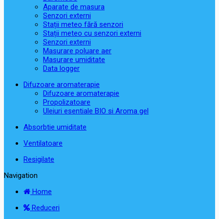
Aparate de masura
Senzori externi
Stații meteo fără senzori
Stații meteo cu senzori externi
Senzori externi
Masurare poluare aer
Masurare umiditate
Data logger
Difuzoare aromaterapie
Difuzoare aromaterapie
Propolizatoare
Uleiuri esentiale BIO si Aroma gel
Absorbtie umiditate
Ventilatoare
Resigilate
Navigation
Home
Reduceri