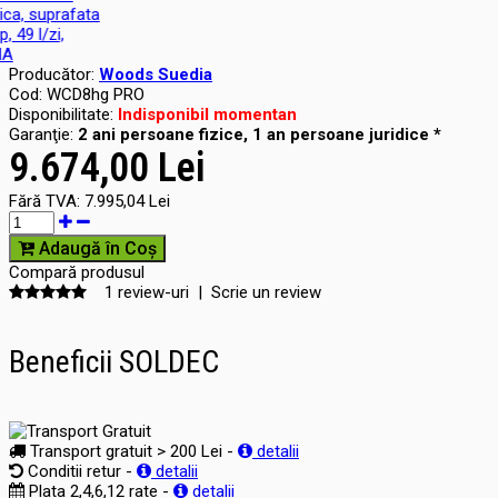
Producător:
Woods Suedia
Cod:
WCD8hg PRO
Disponibilitate:
Indisponibil momentan
Garanţie:
2 ani persoane fizice, 1 an persoane juridice *
9.674,00 Lei
Fără TVA:
7.995,04 Lei
Adaugă în Coş
Compară produsul
1 review-uri
|
Scrie un review
Beneficii SOLDEC
Transport gratuit > 200 Lei -
detalii
Conditii retur -
detalii
Plata 2,4,6,12 rate -
detalii