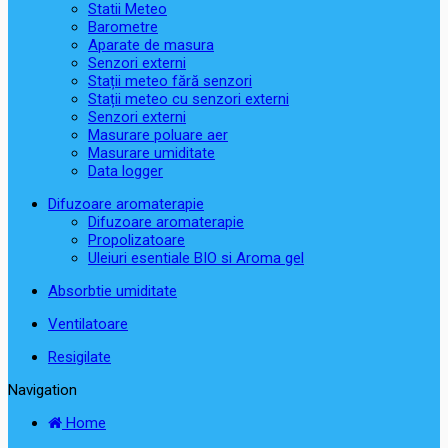
Statii Meteo
Barometre
Aparate de masura
Senzori externi
Stații meteo fără senzori
Stații meteo cu senzori externi
Senzori externi
Masurare poluare aer
Masurare umiditate
Data logger
Difuzoare aromaterapie
Difuzoare aromaterapie
Propolizatoare
Uleiuri esentiale BIO si Aroma gel
Absorbtie umiditate
Ventilatoare
Resigilate
Navigation
Home