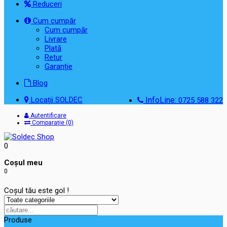
Reduceri
Cum cumpăr
Cum cumpăr
Livrare
Plată
Retur
Garanție
Blog
Locații SOLDEC
InfoLine:
0725 588 322
Autentificare
Comparație (0)
0
Coşul meu
0
Coșul tău este gol !
Produse