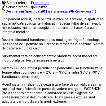
Suport tehnic -
scrieţi-ne
Service propriu specializat
Descriere
Specificaţii
Fișe și manuale
Review-uri (1)
Echipament robust, ideal pentru utilizare pe santiere, in spatii mari
sau in aplicatii solicitante. Fabricat in Suedia. Filtru de aer lavabil,
roti robuste, maner telescopic pentru transport usor. Carcasa
integrala metalica.
Dezumidificatorul functioneaza cu noul agent frigorific ecologic
R290 ceea ce ii permite sa lucreze la temperaturi scazute. Sistem
de degivrare cu gaz cald.
Suplimentar fata de echipamentele standard, acest model are
incorporata partea de incalzire a aerului.
Sistemul i-Eco Defrost permite echipamentului sa functioneze la
temperaturi cuprinse intre + 2°C si + 35°C (si intre 35°C si 40°C
functionand intermitent).
Acest sistem inteligent de dezghețare face dezumidificarea mai
rapidă și mai eficientă din punct de vedere energetic. WCD8HGH
Pro a fost proiectat pentru a satisface nevoile exigente ale
profesioniștilor în dezumidificare. Toate piesele expuse sunt
adaptate pentru utilizare în medii extreme.