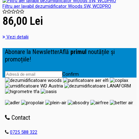
Filtru aer lavabil dezumidificator Woods SW, WCDPRO
86,00 Lei
Vezi detalii
Abonare la Newsletter
Află
primul
noutățile și
promoțiile!
Confirm
Contact
0725 588 322