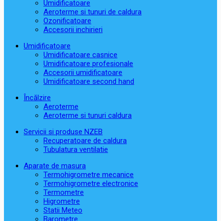
Umidificatoare
Aeroterme si tunuri de caldura
Ozonificatoare
Accesorii inchirieri
Umidificatoare
Umidificatoare casnice
Umidificatoare profesionale
Accesorii umidificatoare
Umidificatoare second hand
Încălzire
Aeroterme
Aeroterme si tunuri caldura
Servicii si produse NZEB
Recuperatoare de caldura
Tubulatura ventilatie
Aparate de masura
Termohigrometre mecanice
Termohigrometre electronice
Termometre
Higrometre
Statii Meteo
Barometre