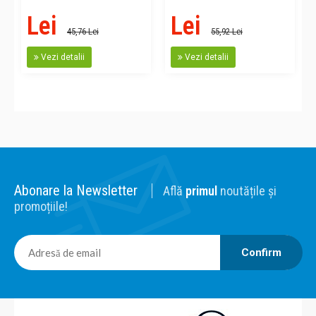
Lei
Lei
45,76 Lei
55,92 Lei
Vezi detalii
Vezi detalii
Abonare la Newsletter
Află
primul
noutățile și
promoțiile!
Confirm