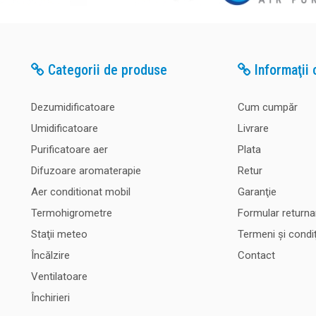
Categorii de produse
Informaţii c
Dezumidificatoare
Cum cumpăr
Umidificatoare
Livrare
Purificatoare aer
Plata
Difuzoare aromaterapie
Retur
Aer conditionat mobil
Garanţie
Termohigrometre
Formular returna
Staţii meteo
Termeni şi condiţ
Încălzire
Contact
Ventilatoare
Închirieri