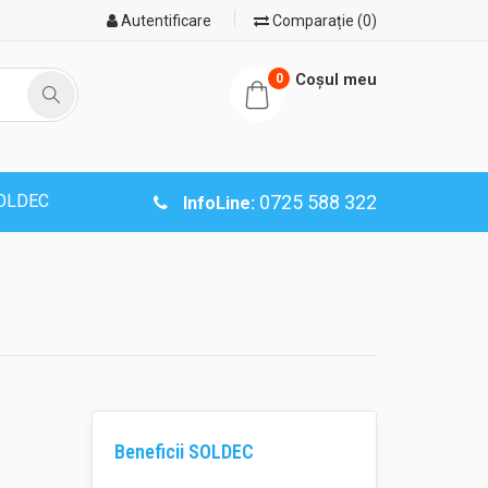
Autentificare
Comparație (0)
Coşul meu
0
SOLDEC
0725 588 322
InfoLine:
Beneficii SOLDEC