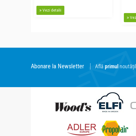
Vezi detalii
Vezi
Abonare la Newsletter
Află
primul
noutățil