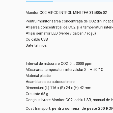
Monitor CO2 AIRCO2NTROL MINI TFA 31.5006.02
Pentru monitorizarea concentrația de CO2 din încăpe
Afișarea concentrației de CO2 și a temperaturii inter
Afișaj semafor LED (verde / galben / roșu)
Cu cablu USB
Date tehnice:
Interval de măsurare CO2: 0 ... 3000 ppm
Măsurarea temperaturii intervalului 0 ... + 50 ° C
Material plastic
Asamblarea cu autosustinere
Dimensiuni (L) 116 x (B) 24 x (H) 42 mm
Greutate 65 g
Conținut livrare Monitor CO2, cablu USB, manual de in
Cost transport:
pentru comenzi de peste 200 RON,