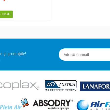
 detalii
e și promoțiile!