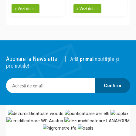
Vezi detalii
Vezi detalii
Abonare la Newsletter
Află
primul
noutățile și
promoțiile!
Confirm