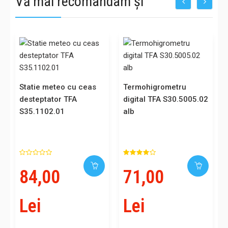
Vă mai recomandam și
Statie meteo cu ceas
Termohigrometru
desteptator TFA
digital TFA S30.5005.02
S35.1102.01
alb
84,00
71,00
Lei
Lei