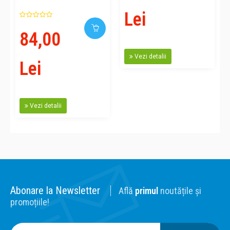
Lei
84,00
Vezi detalii
Lei
Vezi detalii
Abonare la Newsletter
Află
primul
noutățile și
promoțiile!