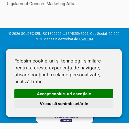
Regulament Concurs Marketing Afiliat
© 2026 SOLDEC SRL, RO1822625, J12/4355/2005, Cap Social: 50.000
RON. Magazin dezvoltat de
LiveCOM
Folosim cookie-uri și tehnologii similare
pentru a crește experiența de navigare,
afișare conținut, reclame personalizate,
analiză trafic.
Accept cookie-uri esenţiale
Vreau să schimb setările