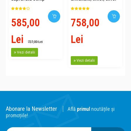
cube, abur cald/rece,
suprafata 65mp
585,00
758,00
Lei
Lei
727,00 Lei
Vezi detalii
Vezi detalii
Abonare la Newsletter
Află
primul
noutățile și
promoțiile!