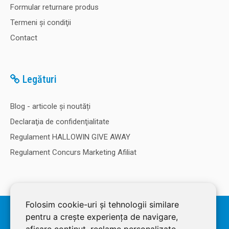
Formular returnare produs
Termeni şi condiţii
Contact
Legături
Blog - articole și noutăți
Declaraţia de confidenţialitate
Regulament HALLOWIN GIVE AWAY
Regulament Concurs Marketing Afiliat
Folosim cookie-uri și tehnologii similare
© 2026 SOLDEC SRL, RO1822625, J12/4355/2005, Cap Social: 50.000
pentru a crește experiența de navigare,
RON. Magazin dezvoltat de
LiveCOM