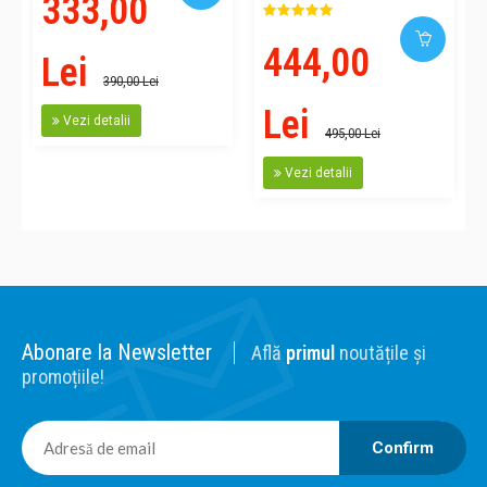
333,00
suprafata 35mp
444,00
Lei
390,00 Lei
Lei
Vezi detalii
495,00 Lei
Vezi detalii
Abonare la Newsletter
Află
primul
noutățile și
promoțiile!
Confirm