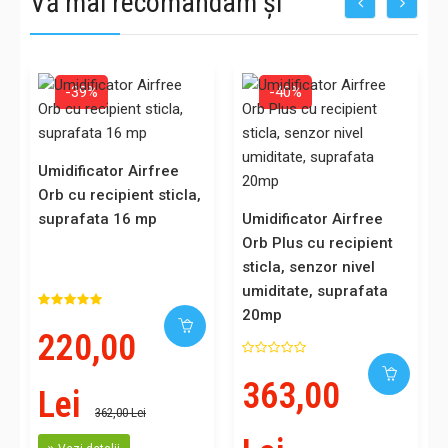
Vă mai recomandam și
-39%
-40%
Umidificator Airfree
Orb cu recipient sticla,
suprafata 16 mp
Umidificator Airfree
Orb Plus cu recipient
sticla, senzor nivel
umiditate, suprafata
20mp
220,00
363,00
Lei
362,00 Lei