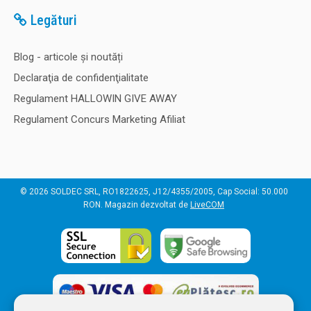
Legături
Blog - articole și noutăți
Declaraţia de confidenţialitate
Regulament HALLOWIN GIVE AWAY
Regulament Concurs Marketing Afiliat
© 2026 SOLDEC SRL, RO1822625, J12/4355/2005, Cap Social: 50.000
RON. Magazin dezvoltat de
LiveCOM