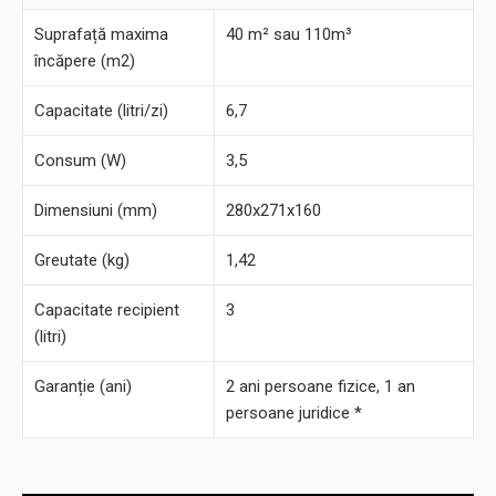
Suprafață maxima
40 m² sau 110m³
încăpere (m2)
Capacitate (litri/zi)
6,7
Consum (W)
3,5
Dimensiuni (mm)
280x271x160
Greutate (kg)
1,42
Capacitate recipient
3
(litri)
Garanție (ani)
2 ani persoane fizice, 1 an
persoane juridice *