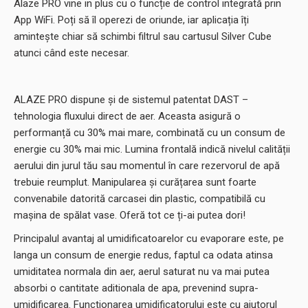
Alaze PRO vine in plus cu o funcție de control integrată prin
App WiFi. Poți să îl operezi de oriunde, iar aplicația îți
amintește chiar să schimbi filtrul sau cartusul Silver Cube
atunci când este necesar.
ALAZE PRO dispune și de sistemul patentat DAST –
tehnologia fluxului direct de aer. Aceasta asigură o
performanță cu 30% mai mare, combinată cu un consum de
energie cu 30% mai mic. Lumina frontală indică nivelul calității
aerului din jurul tău sau momentul în care rezervorul de apă
trebuie reumplut. Manipularea și curățarea sunt foarte
convenabile datorită carcasei din plastic, compatibilă cu
mașina de spălat vase. Oferă tot ce ți-ai putea dori!
Principalul avantaj al umidificatoarelor cu evaporare este, pe
langa un consum de energie redus, faptul ca odata atinsa
umiditatea normala din aer, aerul saturat nu va mai putea
absorbi o cantitate aditionala de apa, prevenind supra-
umidificarea. Functionarea umidificatorului este cu ajutorul