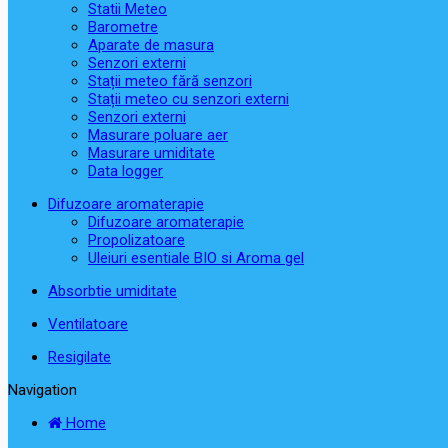
Statii Meteo
Barometre
Aparate de masura
Senzori externi
Stații meteo fără senzori
Stații meteo cu senzori externi
Senzori externi
Masurare poluare aer
Masurare umiditate
Data logger
Difuzoare aromaterapie
Difuzoare aromaterapie
Propolizatoare
Uleiuri esentiale BIO si Aroma gel
Absorbtie umiditate
Ventilatoare
Resigilate
Navigation
Home