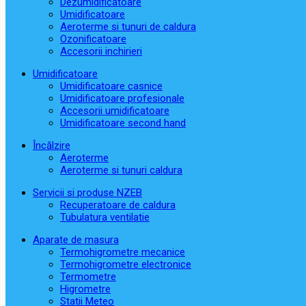
Dezumidificatoare
Umidificatoare
Aeroterme si tunuri de caldura
Ozonificatoare
Accesorii inchirieri
Umidificatoare
Umidificatoare casnice
Umidificatoare profesionale
Accesorii umidificatoare
Umidificatoare second hand
Încălzire
Aeroterme
Aeroterme si tunuri caldura
Servicii si produse NZEB
Recuperatoare de caldura
Tubulatura ventilatie
Aparate de masura
Termohigrometre mecanice
Termohigrometre electronice
Termometre
Higrometre
Statii Meteo