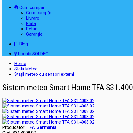
Cum cumpăr
Cum cumpăr
Livrare
Plată
Retur
Garanție
Blog
Locații SOLDEC
Home
Statii Meteo
Stații meteo cu senzori externi
Sistem meteo Smart Home TFA S31.400
Producător:
TFA Germania
Cod:
S31.4008.02