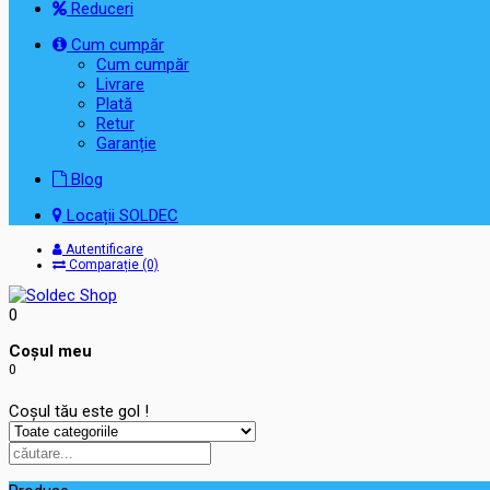
Reduceri
Cum cumpăr
Cum cumpăr
Livrare
Plată
Retur
Garanție
Blog
Locații SOLDEC
Autentificare
Comparație (0)
0
Coşul meu
0
Coșul tău este gol !