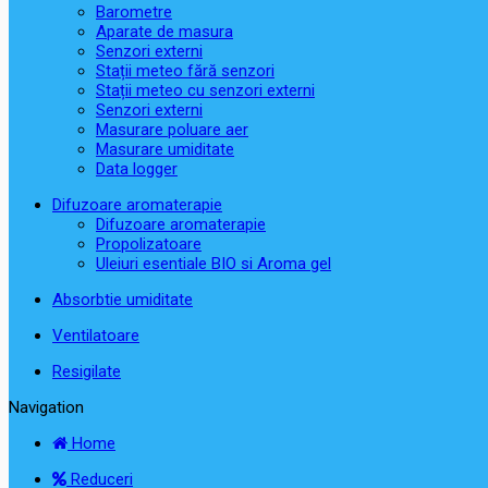
Barometre
Aparate de masura
Senzori externi
Stații meteo fără senzori
Stații meteo cu senzori externi
Senzori externi
Masurare poluare aer
Masurare umiditate
Data logger
Difuzoare aromaterapie
Difuzoare aromaterapie
Propolizatoare
Uleiuri esentiale BIO si Aroma gel
Absorbtie umiditate
Ventilatoare
Resigilate
Navigation
Home
Reduceri