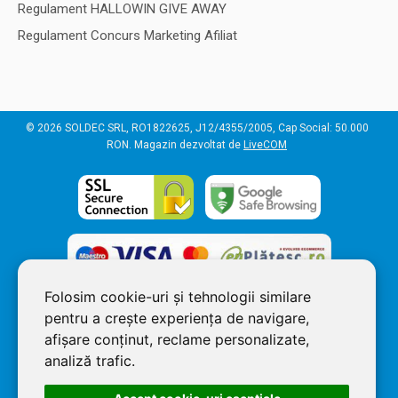
Regulament HALLOWIN GIVE AWAY
Regulament Concurs Marketing Afiliat
© 2026 SOLDEC SRL, RO1822625, J12/4355/2005, Cap Social: 50.000
RON. Magazin dezvoltat de
LiveCOM
Folosim cookie-uri și tehnologii similare
pentru a crește experiența de navigare,
afișare conținut, reclame personalizate,
analiză trafic.