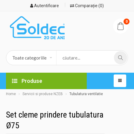
Autentificare
Comparație (0)
0
Produse
Home
Servicii si produse NZEB
Tubulatura ventilatie
Set cleme prindere tubulatura
Ø75