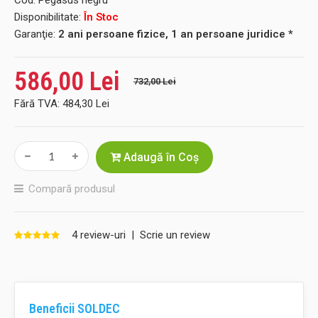
Cod:
Pegasus negru
Disponibilitate:
În Stoc
Garanţie:
2 ani persoane fizice, 1 an persoane juridice *
586,00 Lei
732,00 Lei
Fără TVA:
484,30 Lei
Adaugă în Coş
Compară produsul
4 review-uri
|
Scrie un review
Beneficii SOLDEC