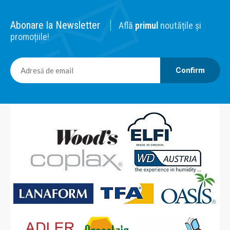
Abonare la Newsletter
Află
primul
noutățile și
promoțiile!
Confirm