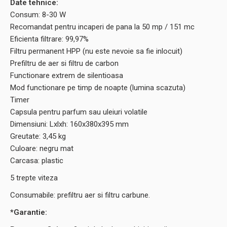
Date tehnice:
Consum: 8-30 W
Recomandat pentru incaperi de pana la 50 mp / 151 mc
Eficienta filtrare: 99,97%
Filtru permanent HPP (nu este nevoie sa fie inlocuit)
Prefiltru de aer si filtru de carbon
Functionare extrem de silentioasa
Mod functionare pe timp de noapte (lumina scazuta)
Timer
Capsula pentru parfum sau uleiuri volatile
Dimensiuni: Lxlxh: 160x380x395 mm
Greutate: 3,45 kg
Culoare: negru mat
Carcasa: plastic
5 trepte viteza
Consumabile: prefiltru aer si filtru carbune.
*Garantie: