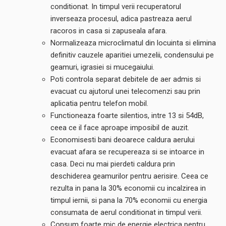
conditionat. In timpul verii recuperatorul
inverseaza procesul, adica pastreaza aerul
racoros in casa si zapuseala afara.
Normalizeaza microclimatul din locuinta si elimina
definitiv cauzele aparitiei umezelii, condensului pe
geamuri, igrasiei si mucegaiului.
Poti controla separat debitele de aer admis si
evacuat cu ajutorul unei telecomenzi sau prin
aplicatia pentru telefon mobil.
Functioneaza foarte silentios, intre 13 si 54dB,
ceea ce il face aproape imposibil de auzit.
Economisesti bani deoarece caldura aerului
evacuat afara se recupereaza si se intoarce in
casa. Deci nu mai pierdeti caldura prin
deschiderea geamurilor pentru aerisire. Ceea ce
rezulta in pana la 30% economii cu incalzirea in
timpul iernii, si pana la 70% economii cu energia
consumata de aerul conditionat in timpul verii.
Consum foarte mic de energie electrica pentru