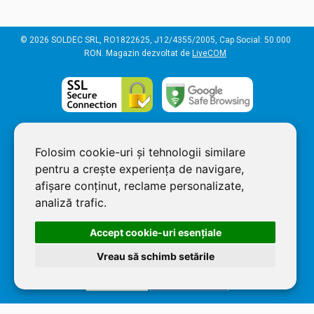
© 2026 SOLDEC SRL, RO1822625, J12/4355/2005, Cap Social: 50.000
RON. Magazin dezvoltat de
LiveCOM
Folosim cookie-uri și tehnologii similare
pentru a crește experiența de navigare,
afișare conținut, reclame personalizate,
analiză trafic.
Accept cookie-uri esenţiale
Vreau să schimb setările