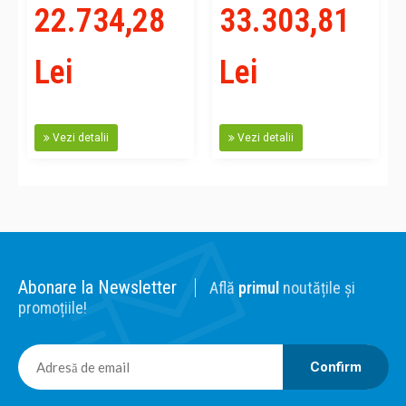
22.734,28
33.303,81
Lei
Lei
Vezi detalii
Vezi detalii
Abonare la Newsletter
Află
primul
noutățile și
promoțiile!