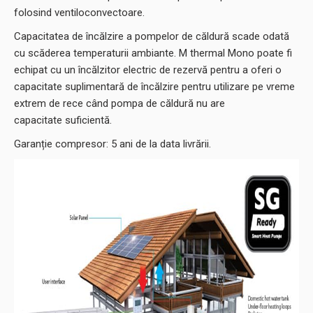
de apă caldă menajeră. Supapa cu 4 căi din unitatea
exterioară poate inversa ciclul agentului frigorific astfel încât
modulul hidraulic să poată furniza apă răcită pentru răcire
folosind ventiloconvectoare.
Capacitatea de încălzire a pompelor de căldură scade odată
cu scăderea temperaturii ambiante. M thermal Mono poate fi
echipat cu un încălzitor electric de rezervă pentru a oferi o
capacitate suplimentară de încălzire pentru utilizare pe vreme
extrem de rece când pompa de căldură nu are
capacitate suficientă.
Garanție compresor: 5 ani de la data livrării.