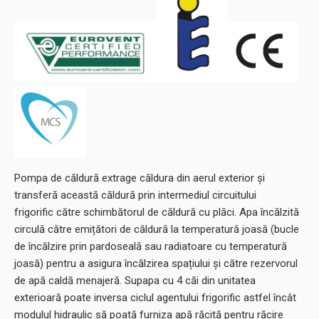
Certificari
: Eurovent, Keymark, CE, MCS
Pompa de căldură extrage căldura din aerul exterior și
transferă această căldură prin intermediul circuitului
frigorific către schimbătorul de căldură cu plăci. Apa încălzită
circulă către emițători de căldură la temperatură joasă (bucle
de încălzire prin pardoseală sau radiatoare cu temperatură
joasă) pentru a asigura încălzirea spațiului și către rezervorul