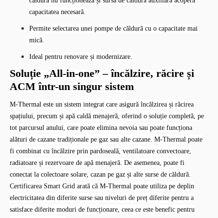
setările sistemului, fie sursa de căldură auxiliară furnizează
capacitatea suplimentară de încălzire necesară, fie pompa de
căldură nu funcționează și sursa de căldură auxiliară acoperă
capacitatea necesară.
Permite selectarea unei pompe de căldură cu o capacitate mai
mică.
Ideal pentru renovare și modernizare.
Soluție „All-in-one” – încălzire, răcire și
ACM într-un singur sistem
M-Thermal este un sistem integrat care asigură încălzirea și răcirea
spațiului, precum și apă caldă menajeră, oferind o soluție completă, pe
tot parcursul anului, care poate elimina nevoia sau poate funcționa
alături de cazane tradiționale pe gaz sau alte cazane. M-Thermal poate
fi combinat cu încălzire prin pardoseală, ventilatoare convectoare,
radiatoare și rezervoare de apă menajeră. De asemenea, poate fi
conectat la colectoare solare, cazan pe gaz și alte surse de căldură.
Certificarea Smart Grid arată că M-Thermal poate utiliza pe deplin