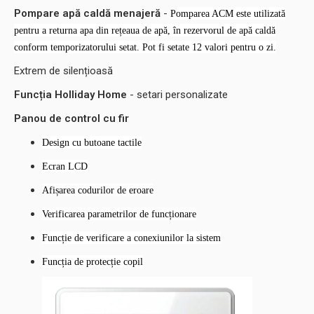
este normal, pompa de căldură funcționează conform cerințelor
consumatorilor.
Pompare apă caldă menajeră
-
Pomparea ACM este utilizată
pentru a returna apa din rețeaua de apă, în rezervorul de apă caldă
conform temporizatorului setat. Pot fi setate 12 valori pentru o zi.
Extrem de silențioasă
Funcția Holliday Home
- setari personalizate
Panou de control cu fir
Design cu butoane tactile
Ecran LCD
Afișarea codurilor de eroare
Verificarea parametrilor de funcționare
Funcție de verificare a conexiunilor la sistem
Funcția de protecție copil