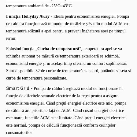
- orar zilnic, program săptămână presetat
Modelele Mono 4~16kW pot funcționa în modul de răcire la
temperatura ambiantă de -25°C~43°C.
Funcția Hollyday Away
- ideală pentru economisirea energiei.
Pompa
de caldura funcționează în modul de încălzire și/sau în modul ACM cu
temperatură scăzută a apei pentru a preveni înghețarea apei pe timpul
iernii.
Folosind funcția „
Curba de temperatură
”, temperatura apei se va
schimba automat pe măsură ce temperatura exterioară se schimbă,
economisind energie și în același timp oferind un confort suplimentar.
Sunt disponibile 32 de curbe de temperatură standard, putându-se seta și
curbe de temperatură personalizate.
Smart Grid
-
Pompa de căldură reglează modul de funcționare în
funcție de diferitele semnale electrice de la rețea pentru a asigura
economisirea energiei. Când prețul energiei electrice este mic, pompa
de căldură are prioritate față de ACM. Când costul energiei electrice
este mare, funcțiile ACM sunt limitate. Când prețul energiei electrice