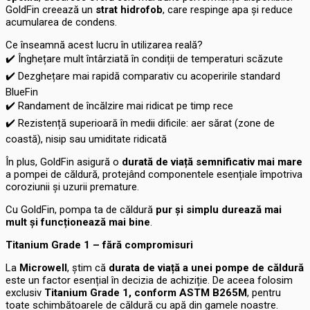
GoldFin creează un
strat hidrofob
, care respinge apa și reduce
acumularea de condens.
Ce înseamnă acest lucru în utilizarea reală?
✔️
Înghețare mult întârziată în condiții de temperaturi scăzute
✔️
Dezghețare mai rapidă comparativ cu acoperirile standard
BlueFin
✔️
Randament de încălzire mai ridicat pe timp rece
✔️
Rezistență superioară în medii dificile: aer sărat (zone de
coastă), nisip sau umiditate ridicată
În plus, GoldFin asigură o
durată de viață semnificativ mai mare
a pompei de căldură, protejând componentele esențiale împotriva
coroziunii și uzurii premature.
Cu GoldFin, pompa ta de căldură
pur și simplu durează mai
mult și funcționează mai bine
.
Titanium Grade 1 – fără compromisuri
La
Microwell
, știm că
durata de viață a unei pompe de căldură
este un factor esențial în decizia de achiziție. De aceea folosim
exclusiv
Titanium Grade 1, conform ASTM B265M
, pentru
toate schimbătoarele de căldură cu apă din gamele noastre.