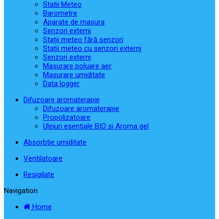
Statii Meteo
Barometre
Aparate de masura
Senzori externi
Stații meteo fără senzori
Stații meteo cu senzori externi
Senzori externi
Masurare poluare aer
Masurare umiditate
Data logger
Difuzoare aromaterapie
Difuzoare aromaterapie
Propolizatoare
Uleiuri esentiale BIO si Aroma gel
Absorbtie umiditate
Ventilatoare
Resigilate
Navigation
Home