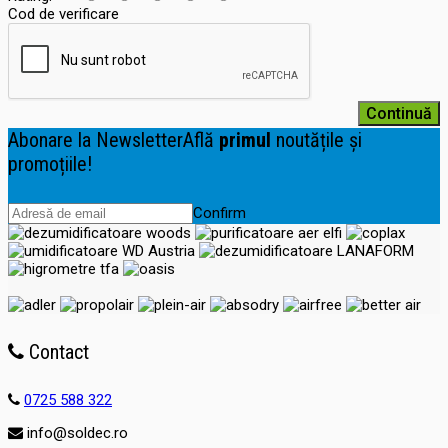
Cod de verificare
Continuă
Abonare la Newsletter
Află
primul
noutățile și
promoțiile!
Confirm
Contact
0725 588 322
info@soldec.ro