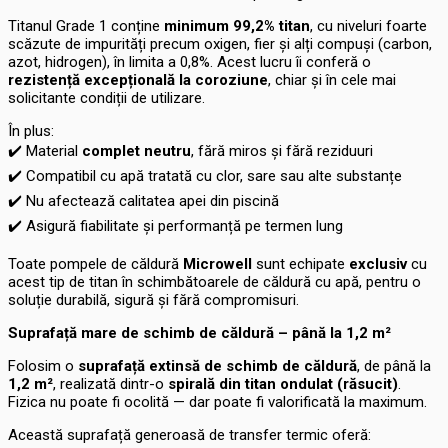
Titanul Grade 1 conține
minimum 99,2% titan
, cu niveluri foarte
scăzute de impurități precum oxigen, fier și alți compuși (carbon,
azot, hidrogen), în limita a 0,8%. Acest lucru îi conferă o
rezistență excepțională la coroziune
, chiar și în cele mai
solicitante condiții de utilizare.
În plus:
✔️
Material
complet neutru
, fără miros și fără reziduuri
✔️
Compatibil cu apă tratată cu clor, sare sau alte substanțe
✔️
Nu afectează calitatea apei din piscină
✔️
Asigură fiabilitate și performanță pe termen lung
Toate pompele de căldură
Microwell
sunt echipate
exclusiv
cu
acest tip de titan în schimbătoarele de căldură cu apă, pentru o
soluție durabilă, sigură și fără compromisuri.
Suprafață mare de schimb de căldură – până la 1,2 m²
Folosim o
suprafață extinsă de schimb de căldură
, de până la
1,2 m²
, realizată dintr-o
spirală din titan ondulat (răsucit)
.
Fizica nu poate fi ocolită — dar poate fi valorificată la maximum.
Această suprafață generoasă de transfer termic oferă: