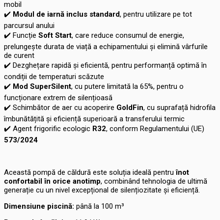
mobil
✔️
Modul de iarnă inclus standard
, pentru utilizare pe tot
parcursul anului
✔️
Funcție
Soft Start
, care reduce consumul de energie,
prelungește durata de viață a echipamentului și elimină vârfurile
de curent
✔️
Dezghețare rapidă și eficientă, pentru performanță optimă în
condiții de temperaturi scăzute
✔️
Mod SuperSilent
, cu putere limitată la 65%, pentru o
funcționare extrem de silențioasă
✔️
Schimbător de aer cu acoperire
GoldFin
, cu suprafață hidrofila
îmbunătățită și eficiență superioară a transferului termic
✔️
Agent frigorific ecologic
R32
, conform Regulamentului (UE)
573/2024
Această pompă de căldură este soluția ideală pentru
înot
confortabil în orice anotimp
, combinând tehnologia de ultimă
generație cu un nivel excepțional de silențiozitate și eficiență.
Dimensiune piscină:
până la 100 m³