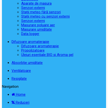
Aparate de masura
Senzori externi
Stații meteo fără senzori
Stații meteo cu senzori externi
Senzori externi
Masurare poluare aer
Masurare umiditate
Data logger
Difuzoare aromaterapie
Difuzoare aromaterapie
Propolizatoare
Uleiuri esentiale BIO si Aroma gel
Absorbtie umiditate
Ventilatoare
Resigilate
Navigation
Home
Reduceri