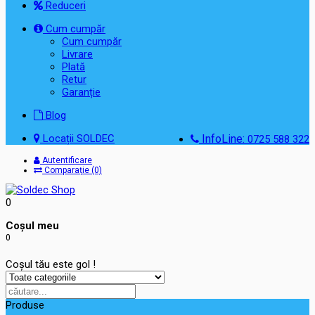
Reduceri
Cum cumpăr
Cum cumpăr
Livrare
Plată
Retur
Garanție
Blog
Locații SOLDEC
InfoLine:
0725 588 322
Autentificare
Comparație (0)
0
Coşul meu
0
Coșul tău este gol !
Produse