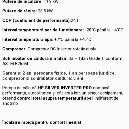
Putere de încălzire:
11.9 kW
Putere de răcire:
28,5 kW
COP (coeficient de performanță):
24,1
Interval temperatură aer de funcționare:
-20°C până la +43°C
Interval temperatură apă:
+7°C până la +40°C
Compresor:
Compresor DC Invertor rotativ dublu
Schimbător de căldură din titan:
Da – Titan Grade 1, conform
ASTM B265M
Garantie: 2 ani persoane fizice, 1 an persoane juridice,
compresor si schimbator caldura: 5 ani
Pompa de căldură
HP SILVER INVERTER PRO
combină
performanța, durabilitatea și eficiența într-un singur echipament,
oferind
control total asupra temperaturii apei
, indiferent de
anotimp.
Încălzire rapidă pentru confort imediat