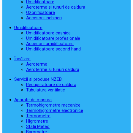
Umidificatoare
Aeroterme si tunuri de caldura
Ozonificatoare
Accesorii inchirieri
Umidificatoare
Umidificatoare casnice
Umidificatoare profesionale
Accesorii umidificatoare
Umidificatoare second hand
Încălzire
Aeroterme
Aeroterme si tunuri caldura
Servicii si produse NZEB
Recuperatoare de caldura
Tubulatura ventilatie
Aparate de masura
Termohigrometre mecanice
Termohigrometre electronice
Termometre
Higrometre
Statii Meteo
Barometre