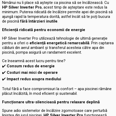
Nimănui nu îi place să aștepte ca piscina să se încălzească. Cu
HP Silver Inverter Pro
, acest timp de așteptare este redus la
minimum. Puterea ridicată de încălzire permite apei din piscină să
ajungă rapid la temperatura dorită, astfel încât să te poți bucura
de piscină
fără întârzieri inutile
.
Eficiență ridicată pentru economii de energie
HP Silver Inverter Pro utilizează tehnologie de ultimă generație
pentru a oferi o
eficiență energetică remarcabilă
. Prin captarea
căldurii din aerul ambiant și transferul acesteia către apa din
piscină, pompa asigură un randament excelent.
Ce înseamnă acest lucru pentru tine?
✔️
Consum redus de energie
✔️
Costuri mai mici de operare
✔️
Impact redus asupra mediului
Totul fără a face compromisuri la confort – apa piscinei rămâne
plăcut încălzită, în mod eficient și sustenabil.
Funcționare ultra-silencioasă pentru relaxare deplină
Spune adio sistemelor de încălzire zgomotoase care perturbă
liniștea din jurul piscinei.
HP Silver Inverter Pro
funcționează