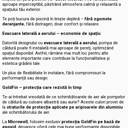
aproape imperceptibil, păstrând atmosfera calmă și relaxantă a
spațiului tău exterior.
Te poți bucura de piscină în liniște deplină –
fără zgomote
deranjante
, fără distrageri, doar confort și relaxare.
Evacuare laterală a aerului – economie de spațiu
Datorită designului cu
evacuare laterală a aerului
, pompa de
căldură poate fi instalată mai aproape de pereți, optimizând
spațiul disponibil. Astfel, rămâne mai mult loc pentru alte
elemente importante care contribuie la funcționalitatea și
estetica grădinii tale.
Un plus de flexibilitate în instalare, fără compromisuri la
performanță sau design.
GoldFin – protecția care rezistă în timp
Te-ai întrebat vreodată de ce schimbătoarele de aer ale pompelor
de căldură au culoare albastră sau aurie? Aceste culori provin de
la
straturile de protecție aplicate pe aripioarele din aluminiu
ale schimbătorului de aer.
La
Microwell
, folosim exclusiv
protecția GoldFin pe bază de
epoxid
, deoarece oferă cele mai bune performanțe disponibile.