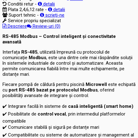
Conditii retur -
detalii
Plata 2,4,6,12 rate -
detalii
Suport tehnic -
scrieţi-ne
Service propriu specializat
Descriere
Review-uri (0)
RS-485 Modbus – Control inteligent și conectivitate
avansată
Interfața
RS-485
, utilizată împreună cu protocolul de
comunicație
Modbus
, este una dintre cele mai răspândite soluții
în sistemele industriale de control și automatizare. Aceasta
permite comunicarea fiabilă între mai multe echipamente, pe
distanțe mari.
Fiecare pompă de căldură pentru piscină
Microwell
este echipată
cu
port RS-485 bazat pe protocolul Modbus
, oferind
posibilități avansate de integrare și control.
✔️
Integrare facilă în sisteme de
casă inteligentă (smart home)
✔️
Posibilitate de
control vocal
, prin intermediul platformelor
compatibile
✔️
Comunicare stabilă și sigură pe distanțe mari
✔️
Compatibilitate cu sisteme de automatizare și management al