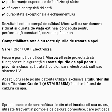
✔️
performanțe superioare de încălzire și răcire
✔️
eficiență energetică ridicată
✔️
durabilitate excepțională a echipamentului
Rezultatul este o pompă de căldură Microwell cu
randament
ridicat și durată de viață extinsă
, concepută pentru
performanță constantă, sezon după sezon.
Compatibilitate totală cu toate tipurile de tratare a apei
Sare • Clor • UV • Electroliză
Fiecare pompă de căldură
Microwell
este proiectată să
funcționeze în siguranță cu
toate tipurile de apă pentru
piscină
, inclusiv apă tratată cu clor, sare, electroliză, sulf sau
sisteme UV.
Acest lucru este posibil datorită utilizării exclusive a
tuburilor din
titan Titanium Grade 1 (ASTM B265M)
în schimbătorul de
căldură cu apă.
Spre deosebire de schimbătoarele din
oțel inoxidabil sau cupru
,
utilizate frecvent în pompele de căldură domestice, care pot ceda