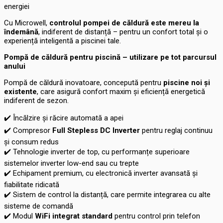
energiei
Cu Microwell,
controlul pompei de căldură este mereu la
îndemână
, indiferent de distanță – pentru un confort total și o
experiență inteligentă a piscinei tale.
Pompă de căldură pentru piscină – utilizare pe tot parcursul
anului
Pompă de căldură inovatoare, concepută pentru
piscine noi și
existente
, care asigură confort maxim și eficiență energetică
indiferent de sezon.
✔️
Încălzire și răcire automată a apei
✔️
Compresor
Full Stepless DC Inverter
pentru reglaj continuu
și consum redus
✔️
Tehnologie inverter de top, cu performanțe superioare
sistemelor inverter low-end sau cu trepte
✔️
Echipament premium, cu electronică inverter avansată și
fiabilitate ridicată
✔️
Sistem de control la distanță, care permite integrarea cu alte
sisteme de comandă
✔️
Modul
WiFi integrat standard
pentru control prin telefon