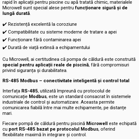
rapid în aplicații pentru piscine cu apă tratată chimic, materialele
Microwell sunt special alese pentru
funcționare sigură și de
lungă durată
.
✔️
Rezistență excelentă la coroziune
✔️
Compatibilitate cu sisteme moderne de tratare a apei
✔️
Funcționare fără contaminarea apei
✔️
Durată de viață extinsă a echipamentului
Cu Microwell, ai certitudinea că pompa de căldură este construită
special pentru aplicații reale de piscină
, fără compromisuri
privind siguranța și durabilitatea.
RS-485 Modbus – conectivitate inteligentă și control total
Interfața
RS-485
, utilizată împreună cu protocolul de
comunicație
Modbus
, este un standard consacrat în sistemele
industriale de control și automatizare. Aceasta permite
comunicarea fiabilă între mai multe echipamente, pe distanțe
mari.
Fiecare pompă de căldură pentru piscină
Microwell
este echipată
cu
port RS-485 bazat pe protocolul Modbus
, oferind
flexibilitate maximă în integrare și control.