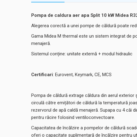
Pompa de caldura aer apa Split 10 kW Midea R
Alegerea corectă a unei pompe de căldură poate reduce
Gama Midea M thermal este un sistem integrat de pomp
menajeră.
Sistemul conține: unitate externă + modul hidraulic
Certificari
: Eurovent, Keymark, CE, MCS
Pompa de căldură extrage căldura din aerul exterior și
circulă către emițători de căldură la temperatură joas
rezervorul de apă caldă menajeră. Supapa cu 4 căi din 
pentru răcire folosind ventiloconvectoare.
Capacitatea de încălzire a pompelor de căldură scade
oferi o capacitate suplimentară de încălzire pentru 