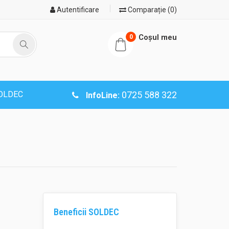
Autentificare
Comparație (0)
Coşul meu
0
SOLDEC
0725 588 322
InfoLine:
Beneficii SOLDEC