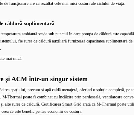
ile de funcționare are ca rezultat cele mai mici costuri ale ciclului de viață.
de căldură suplimentară
emperatura ambiantă scade sub punctul în care pompa de căldură este capabilă 
 sistemului, fie sursa de căldură auxiliară furnizează capacitatea suplimentară d
.
ate mai mică.
ire și ACM într-un singur sistem
ăcirea spațiului, precum și apă caldă menajeră, oferind o soluție completă, pe t
ne. M-Thermal poate fi combinat cu încălzire prin pardoseală, ventilatoare conve
și alte surse de căldură. Certificarea Smart Grid arată că M-Thermal poate utiliz
, ceea ce este benefic pentru economii de costuri.