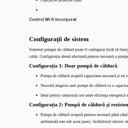
Funcția de protecție copil
Control Wi-fi încorporat
Configurații de sistem
Sistemul pompei de căldură poate fi configurat încât să funcți
calda.
Configurația aleasă afectează puterea necesară a pomp
Configurația 1: Doar pompă de căldură
Pompa de căldură acoperă capacitatea necesară și nu es
Necesită alegerea unei pompe de căldură cu o capacitat
Ideal pentru construcții noi unde eficiența energetică e
Configurația 2: Pompă de căldură și rezisten
Pompa de căldură acoperă puterea necesară până când t
ambientală este sub acest punct, încălzitorul electric 