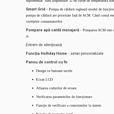
suplimentar. Sunt disponibile 32 de curbe de temperatură stan
Smart Grid
-
Pompa de căldură reglează modul de funcționar
pompa de căldură are prioritate față de ACM. Când costul ene
cerințelor consumatorilor.
Pompare apă caldă menajeră
-
Pomparea ACM este uti
zi.
Extrem de silențioasă
Funcția Holliday Home
- setari personalizate
Panou de control cu fir
Design cu butoane tactile
Ecran LCD
Afișarea codurilor de eroare
Verificarea parametrilor de funcționare
Funcție de verificare a conexiunilor la sistem