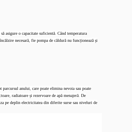
să asigure o capacitate suficientă. Când temperatura
e încălzire necesară, fie pompa de căldură nu funcționează și
ot parcursul anului, care poate elimina nevoia sau poate
ctoare, radiatoare și rezervoare de apă menajeră. De
a pe deplin electricitatea din diferite surse sau niveluri de