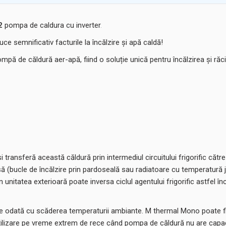
32
pompa de caldura cu inverter
.
 semnificativ facturile la încălzire și apă caldă!
ă de căldură aer-apă, fiind o soluție unică pentru încălzirea și răc
 transferă această căldură prin intermediul circuitului frigorific cătr
ă (bucle de încălzire prin pardoseală sau radiatoare cu temperatură jo
unitatea exterioară poate inversa ciclul agentului frigorific astfel în
 odată cu scăderea temperaturii ambiante. M thermal Mono poate fi e
utilizare pe vreme extrem de rece când pompa de căldură nu are capac