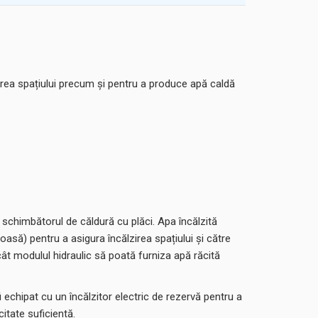
irea spațiului precum și pentru a produce apă caldă
e schimbătorul de căldură cu plăci. Apa încălzită
asă) pentru a asigura încălzirea spațiului și către
cât modulul hidraulic să poată furniza apă răcită
chipat cu un încălzitor electric de rezervă pentru a
itate suficientă.