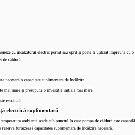
oneze cu încălzitorul electric pornit sau oprit și poate fi utilizat împreună cu 
ei de căldură.
te necesară o capacitate suplimentară de încălzire.
e mai mare și presupune o investiție inițială mai mare.
ste esențială.
ță electrică suplimentară
emperatura ambiantă scade sub punctul în care pompa de căldură este capabilă 
de rezervă furnizează capacitatea suplimentară de încălzire necesară.