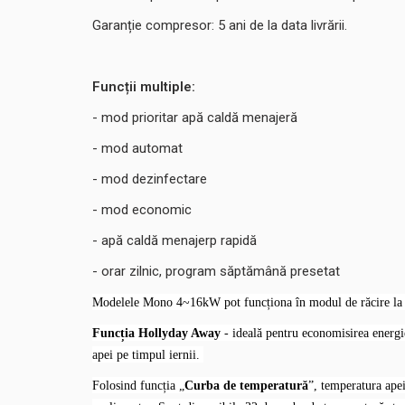
Garanție compresor: 5 ani de la data livrării.
Funcții multiple:
- mod prioritar apă caldă menajeră
- mod automat
- mod dezinfectare
- mod economic
- apă caldă menajerp rapidă
- orar zilnic, program săptămână presetat
Modelele Mono 4~16kW pot funcționa în modul de răcire la
Funcția Hollyday Away
- ideală pentru economisirea energi
apei pe timpul iernii.
Folosind funcția „
Curba de temperatură
”, temperatura ape