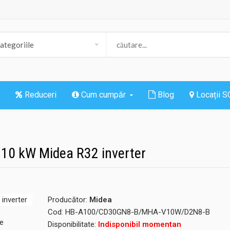
Reduceri
Cum cumpăr
Blog
Locații 
 10 kW Midea R32 inverter
Producător:
Midea
Cod:
HB-A100/CD30GN8-B/MHA-V10W/D2N8-B
Disponibilitate:
Indisponibil momentan