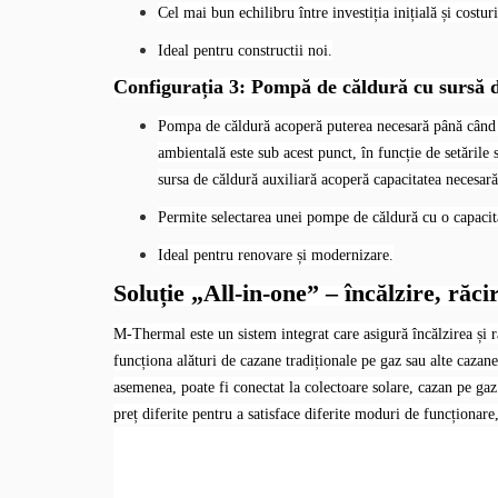
Cel mai bun echilibru între investiția inițială și costur
Ideal pentru constructii noi.
Configurația 3: Pompă de căldură cu sursă 
Pompa de căldură acoperă puterea necesară până când t
ambientală este sub acest punct, în funcție de setările
sursa de căldură auxiliară acoperă capacitatea necesară
Permite selectarea unei pompe de căldură cu o capacit
Ideal pentru renovare și modernizare.
Soluție „All-in-one” – încălzire, răc
M-Thermal este un sistem integrat care asigură încălzirea și r
funcționa alături de cazane tradiționale pe gaz sau alte caza
asemenea, poate fi conectat la colectoare solare, cazan pe gaz 
preț diferite pentru a satisface diferite moduri de funcționare