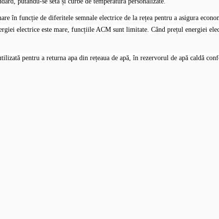
dard, putându-se seta și curbe de temperatură personalizate.
e în funcție de diferitele semnale electrice de la rețea pentru a asigura econom
rgiei electrice este mare, funcțiile ACM sunt limitate. Când prețul energiei el
lizată pentru a returna apa din rețeaua de apă, în rezervorul de apă caldă confo