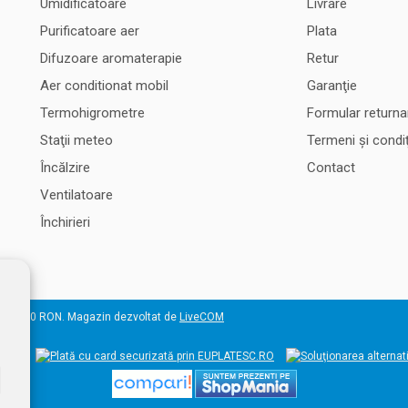
Umidificatoare
Livrare
Purificatoare aer
Plata
Difuzoare aromaterapie
Retur
Aer conditionat mobil
Garanţie
Termohigrometre
Formular returna
Staţii meteo
Termeni şi condiţ
Încălzire
Contact
Ventilatoare
Închirieri
 50.000 RON. Magazin dezvoltat de
LiveCOM