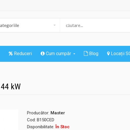
Reduceri
Cum cumpăr
Blog
Locații 
a 44 kW
Producător:
Master
Cod:
B150CED
Disponibilitate:
În Stoc