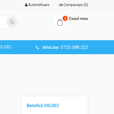
Autentificare
Comparație (0)
Coşul meu
0
SOLDEC
0725 588 322
InfoLine:
Beneficii SOLDEC