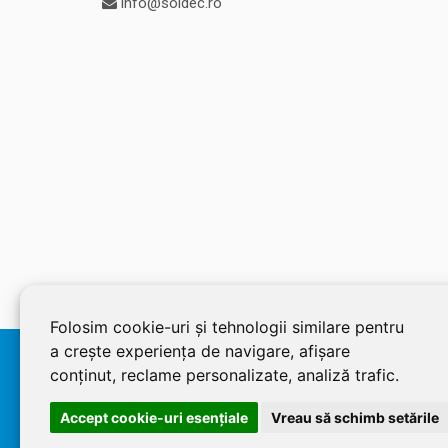
info@soldec.ro
Folosim cookie-uri și tehnologii similare pentru
a crește experiența de navigare, afișare
© 2026 SOLDEC SRL, RO1822625, J12/4355/2005, Cap Social:
conținut, reclame personalizate, analiză trafic.
Accept cookie-uri esenţiale
Vreau să schimb setările