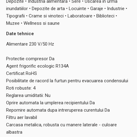
Depozite • Industria alimentara • Sere • Uscarea in urma
inundatiilor • Depozite de arta • Locuinte • Garaje • Industrie •
Tipografii • Crame si vinoteci • Laboratoare • Biblioteci •
Muzee • Wellness si saune
Date tehnice
Alimentare 230 V/50 Hz
Protectie compresor Da
Agent frigorific ecologic R134A
Certificat RoHS
Posibilitate de racord la furtun pentru evacuarea condensului
Roti robuste: 4
Reglarea umiditatii: Nu
Oprire automata la umplerea recipientului Da
Repornire automata dupa intreruperea curentului Da
Filtru aer lavabil
Carcasa metalica, robusta cu manere laterale - culoare
albastra