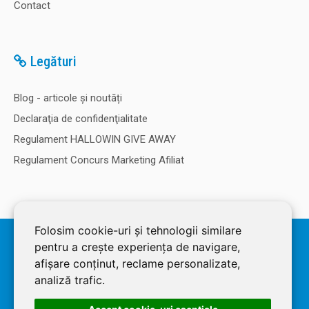
Contact
Legături
Blog - articole și noutăți
Declaraţia de confidenţialitate
Regulament HALLOWIN GIVE AWAY
Regulament Concurs Marketing Afiliat
Folosim cookie-uri și tehnologii similare
© 2026 SOLDEC SRL, RO1822625, J12/4355/2005, Cap Social: 50.000
pentru a crește experiența de navigare,
RON. Magazin dezvoltat de
LiveCOM
afișare conținut, reclame personalizate,
analiză trafic.