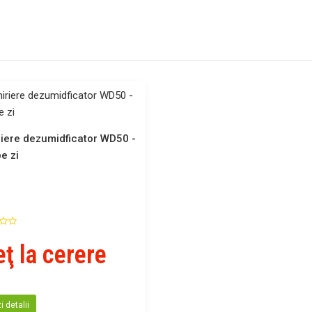
riere dezumidficator WD50 -
e zi
eţ la cerere
 detalii