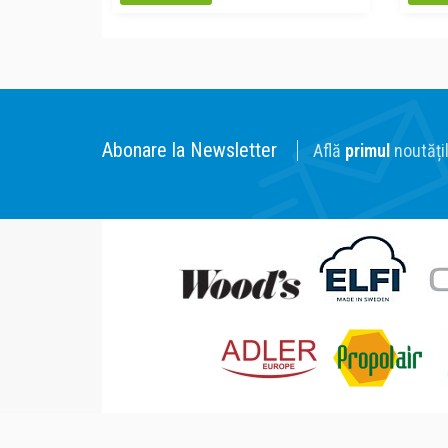
Abonare la Newsletter
Află
primul
noutățil