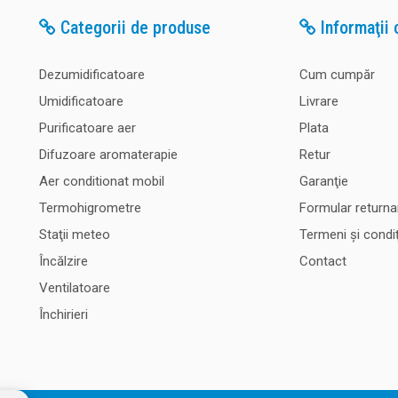
Categorii de produse
Informaţii c
Dezumidificatoare
Cum cumpăr
Umidificatoare
Livrare
Purificatoare aer
Plata
Difuzoare aromaterapie
Retur
Aer conditionat mobil
Garanţie
Termohigrometre
Formular returna
Staţii meteo
Termeni şi condiţ
Încălzire
Contact
Ventilatoare
Închirieri