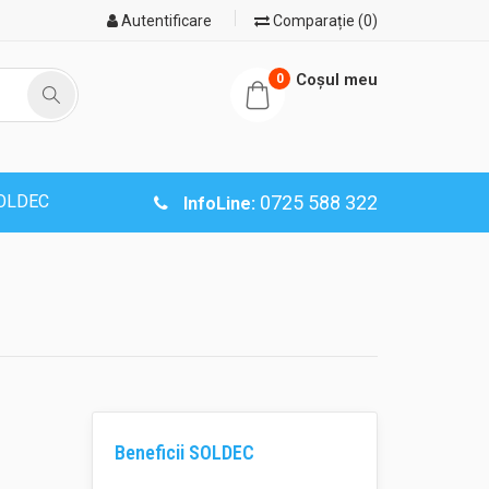
Autentificare
Comparație (0)
Coşul meu
0
SOLDEC
0725 588 322
InfoLine:
Beneficii SOLDEC