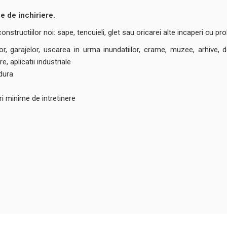
le de inchiriere.
structiilor noi: sape, tencuieli, glet sau oricarei alte incaperi cu pr
or, garajelor, uscarea in urma inundatiilor, crame, muzee, arhive, dep
e, aplicatii industriale
dura
i minime de intretinere