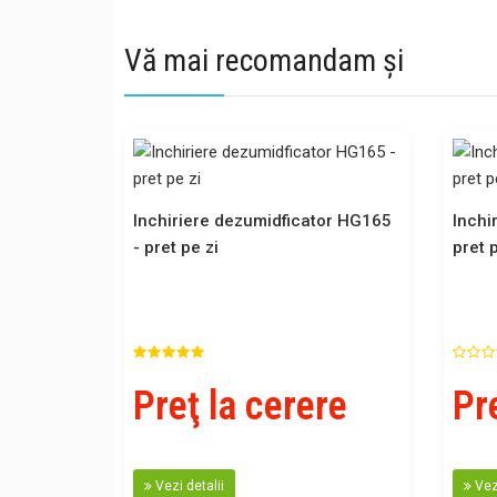
Vă mai recomandam și
Inchiriere dezumidficator HG165
Inchi
- pret pe zi
pret p
Preţ la cerere
Pr
Vezi detalii
Vezi