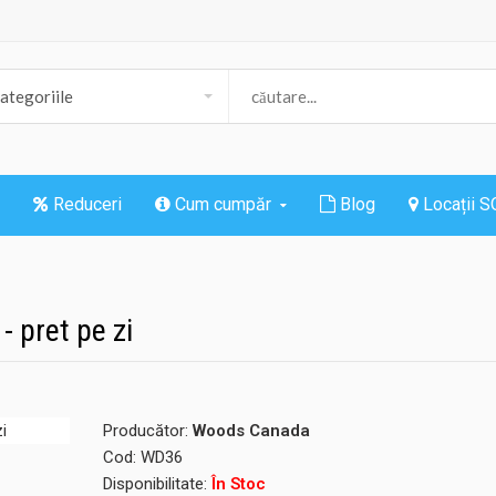
Reduceri
Cum cumpăr
Blog
Locații 
- pret pe zi
Producător:
Woods Canada
Cod:
WD36
Disponibilitate:
În Stoc