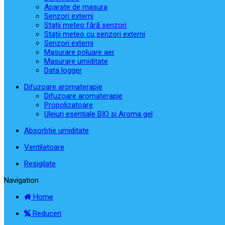
Aparate de masura
Senzori externi
Stații meteo fără senzori
Stații meteo cu senzori externi
Senzori externi
Masurare poluare aer
Masurare umiditate
Data logger
Difuzoare aromaterapie
Difuzoare aromaterapie
Propolizatoare
Uleiuri esentiale BIO si Aroma gel
Absorbtie umiditate
Ventilatoare
Resigilate
Navigation
Home
Reduceri