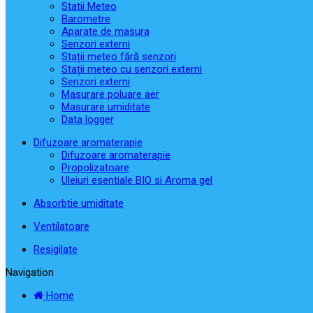
Statii Meteo
Barometre
Aparate de masura
Senzori externi
Stații meteo fără senzori
Stații meteo cu senzori externi
Senzori externi
Masurare poluare aer
Masurare umiditate
Data logger
Difuzoare aromaterapie
Difuzoare aromaterapie
Propolizatoare
Uleiuri esentiale BIO si Aroma gel
Absorbtie umiditate
Ventilatoare
Resigilate
Navigation
Home