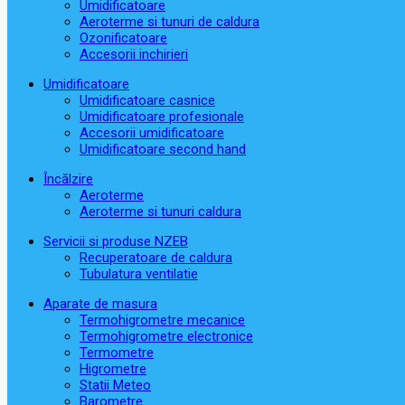
Umidificatoare
Aeroterme si tunuri de caldura
Ozonificatoare
Accesorii inchirieri
Umidificatoare
Umidificatoare casnice
Umidificatoare profesionale
Accesorii umidificatoare
Umidificatoare second hand
Încălzire
Aeroterme
Aeroterme si tunuri caldura
Servicii si produse NZEB
Recuperatoare de caldura
Tubulatura ventilatie
Aparate de masura
Termohigrometre mecanice
Termohigrometre electronice
Termometre
Higrometre
Statii Meteo
Barometre