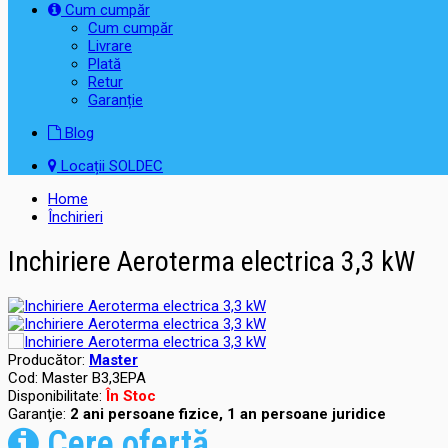
Cum cumpăr
Cum cumpăr
Livrare
Plată
Retur
Garanție
Blog
Locații SOLDEC
Home
Închirieri
Inchiriere Aeroterma electrica 3,3 kW
Producător:
Master
Cod:
Master B3,3EPA
Disponibilitate:
În Stoc
Garanţie:
2 ani persoane fizice, 1 an persoane juridice
Cere ofertă