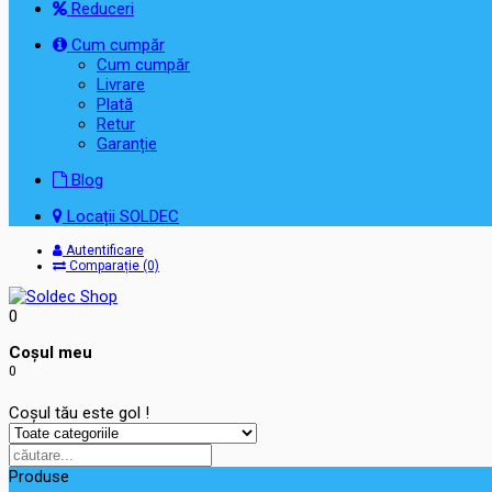
Reduceri
Cum cumpăr
Cum cumpăr
Livrare
Plată
Retur
Garanție
Blog
Locații SOLDEC
Autentificare
Comparație (0)
0
Coşul meu
0
Coșul tău este gol !
Produse