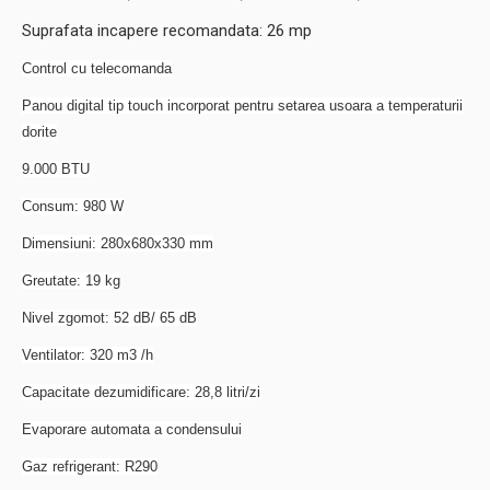
Suprafata incapere recomandata: 26 mp
Control cu telecomanda
​Panou digital tip touch incorporat pentru setarea usoara a temperaturii
dorite
9.000 BTU
​Consum: 980 W
​Dimensiuni: 280x680x330 mm
​Greutate: 19 kg
​Nivel zgomot:
52 dB/ 65 dB
​Ventilator: 320 m3 /h
​Capacitate dezumidificare: 28,8 litri/zi
​Evaporare automata a condensului
​Gaz refrigerant: R290