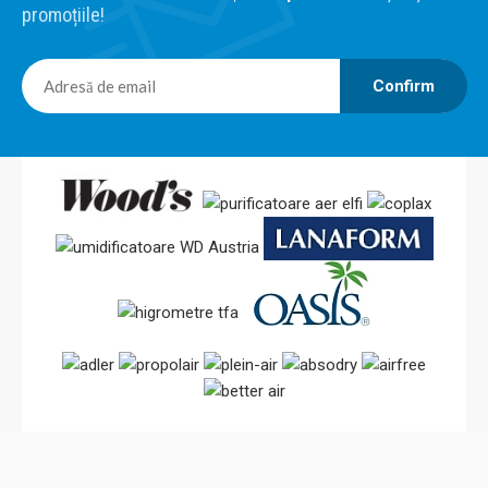
promoțiile!
Confirm