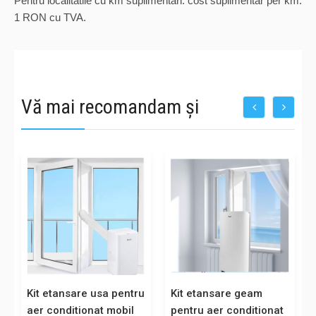
Pentru localitatile cu km suplimentari: cost suplimentar per km:
1 RON cu TVA.
Vă mai recomandam și
u
Kit etansare usa pentru
Kit etansare geam
aer conditionat mobil
pentru aer conditionat