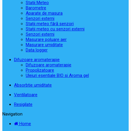
Statii Meteo
Barometre
Aparate de masura
Senzori externi
Stații meteo fără senzori
Stații meteo cu senzori externi
Senzori externi
Masurare poluare aer
Masurare umiditate
Data logger
Difuzoare aromaterapie
Difuzoare aromaterapie
Propolizatoare
Uleiuri esentiale BIO si Aroma gel
Absorbtie umiditate
Ventilatoare
Resigilate
Navigation
Home