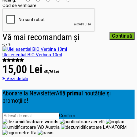
Rating:
Cod de verificare
Vă mai recomandam și
Continuă
-67%
Ulei esential BIO Verbina 10ml
15,00 Lei
45,76 Lei
Vezi detalii
Abonare la Newsletter
Află
primul
noutățile și
promoțiile!
Confirm