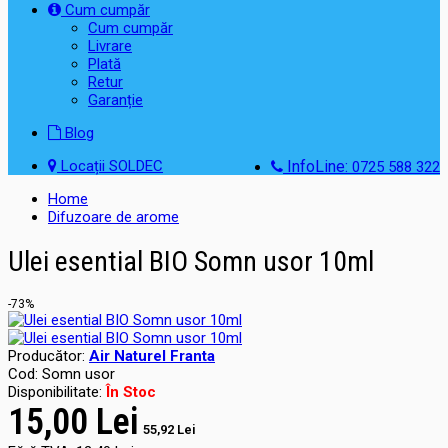
Cum cumpăr
Cum cumpăr
Livrare
Plată
Retur
Garanție
Blog
Locații SOLDEC
InfoLine:
0725 588 322
Home
Difuzoare de arome
Ulei esential BIO Somn usor 10ml
-73%
Producător:
Air Naturel Franta
Cod:
Somn usor
Disponibilitate:
În Stoc
15,00 Lei
55,92 Lei