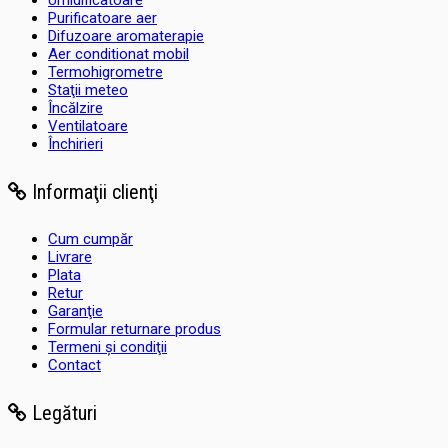
Umidificatoare
Purificatoare aer
Difuzoare aromaterapie
Aer conditionat mobil
Termohigrometre
Staţii meteo
Încălzire
Ventilatoare
Închirieri
Informaţii clienţi
Cum cumpăr
Livrare
Plata
Retur
Garanţie
Formular returnare produs
Termeni şi condiţii
Contact
Legături