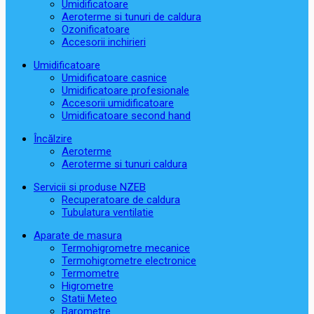
Umidificatoare
Aeroterme si tunuri de caldura
Ozonificatoare
Accesorii inchirieri
Umidificatoare
Umidificatoare casnice
Umidificatoare profesionale
Accesorii umidificatoare
Umidificatoare second hand
Încălzire
Aeroterme
Aeroterme si tunuri caldura
Servicii si produse NZEB
Recuperatoare de caldura
Tubulatura ventilatie
Aparate de masura
Termohigrometre mecanice
Termohigrometre electronice
Termometre
Higrometre
Statii Meteo
Barometre