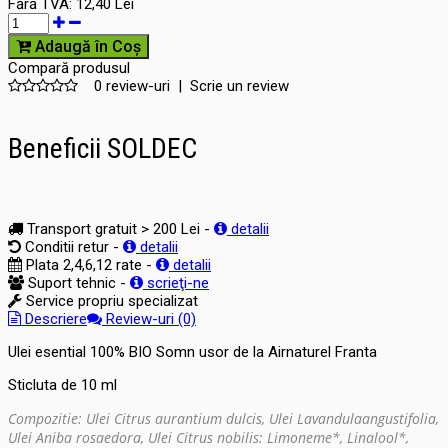
Fără TVA:
12,40 Lei
Adaugă în Coş
Compară produsul
0 review-uri
|
Scrie un review
Beneficii SOLDEC
Transport gratuit > 200 Lei -
detalii
Conditii retur -
detalii
Plata 2,4,6,12 rate -
detalii
Suport tehnic -
scrieţi-ne
Service propriu specializat
Descriere
Review-uri (0)
Ulei esential 100% BIO Somn usor de la Airnaturel Franta
Sticluta de 10 ml
Compozitie: Ul
ei
Citrus aurantium dulcis, Ulei Lavandulaangustifolia,
Ulei Aniba rosaedora, Ulei Citrus nobilis: Limoneme*, Linalool*,