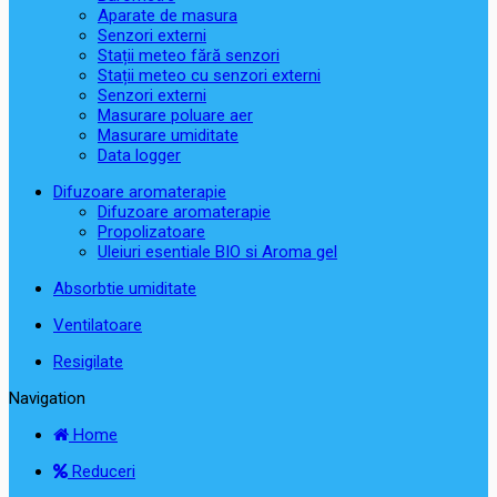
Aparate de masura
Senzori externi
Stații meteo fără senzori
Stații meteo cu senzori externi
Senzori externi
Masurare poluare aer
Masurare umiditate
Data logger
Difuzoare aromaterapie
Difuzoare aromaterapie
Propolizatoare
Uleiuri esentiale BIO si Aroma gel
Absorbtie umiditate
Ventilatoare
Resigilate
Navigation
Home
Reduceri