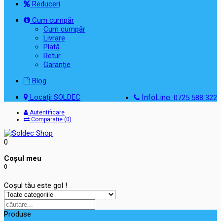
Reduceri
Cum cumpăr
Cum cumpăr
Livrare
Plată
Retur
Garanție
Blog
Locații SOLDEC
InfoLine:
0725 588 322
Autentificare
Comparație (0)
0
Coşul meu
0
Coșul tău este gol !
Produse