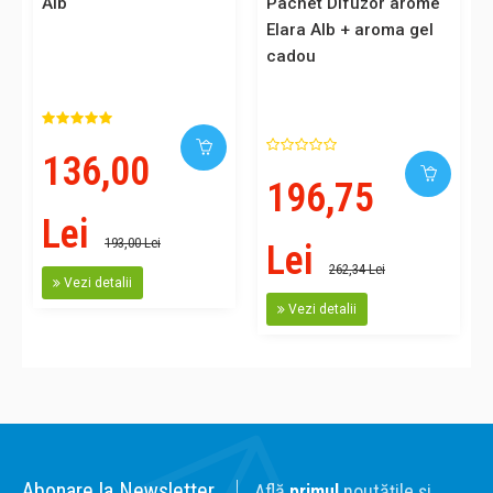
Alb
Pachet Difuzor arome
Elara Alb + aroma gel
cadou
136,00
196,75
Lei
193,00 Lei
Lei
262,34 Lei
Vezi detalii
Vezi detalii
Abonare la Newsletter
Află
primul
noutățile și