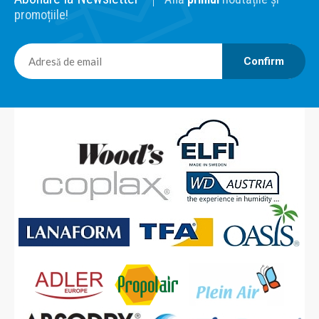
promoțiile!
Confirm