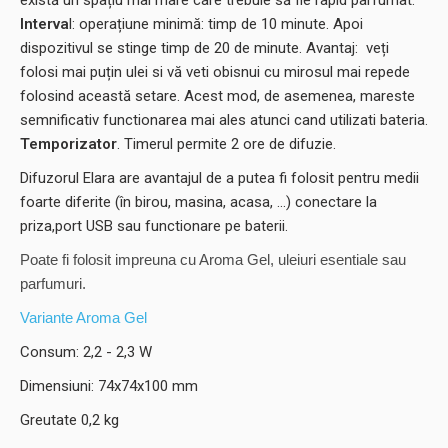
există un spațiu mai mare care trebuie să fie rapid parfumat.
Interva
l: operațiune minimă: timp de 10 minute. Apoi
dispozitivul se stinge timp de 20 de minute. Avantaj: veți
folosi mai puțin ulei si vă veti obisnui cu mirosul mai repede
folosind această setare. Acest mod, de asemenea, mareste
semnificativ functionarea mai ales atunci cand utilizati bateria.
Temporizator
. Timerul permite 2 ore de difuzie.
Difuzorul Elara are avantajul de a putea fi folosit pentru medii
foarte diferite (în birou, masina, acasa, ...) conectare la
priza,port USB sau functionare pe baterii.
Poate fi folosit impreuna cu Aroma Gel, uleiuri esentiale sau
parfumuri.
Variante Aroma Gel
Consum: 2,2 - 2,3 W
Dimensiuni: 74x74x100 mm
Greutate 0,2 kg