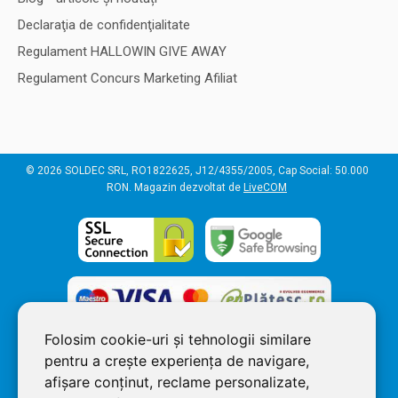
Declaraţia de confidenţialitate
Regulament HALLOWIN GIVE AWAY
Regulament Concurs Marketing Afiliat
© 2026 SOLDEC SRL, RO1822625, J12/4355/2005, Cap Social: 50.000
RON. Magazin dezvoltat de
LiveCOM
Folosim cookie-uri și tehnologii similare
pentru a crește experiența de navigare,
afișare conținut, reclame personalizate,